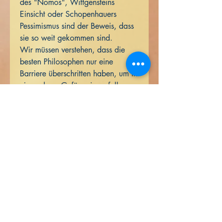
des "Nomos", Wittgensteins
Einsicht oder Schopenhauers
Pessimismus sind der Beweis, dass
sie so weit gekommen sind.
Wir müssen verstehen, dass die
besten Philosophen nur eine
Barriere überschritten haben, um in
ein anderes Gefängnis zu fallen.
Serie
Mentiras
Páginas
550
Editor
Libros de Verdad
Fecha
11 de junio de 2025