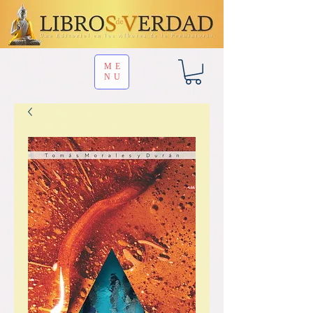
ME
NU