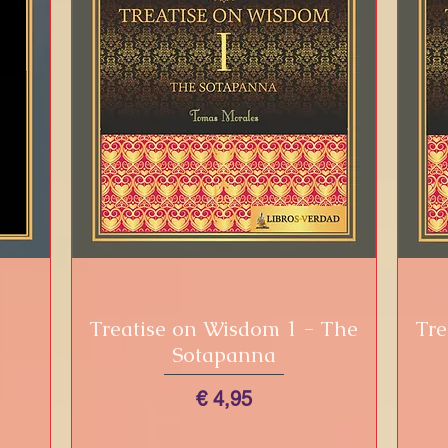
Treatise on Wisdom 1 - The
Snel overzicht
Tre
Sotapanna
Prijs
€ 4,95