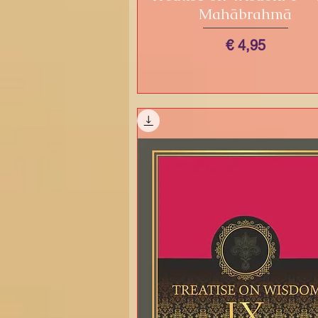
Mahābrahmā
Prijs
€ 4,95