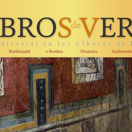
Boekhandel
e-Boeken
Dhamma
Audioboek
Verhandeli
op wijsheid