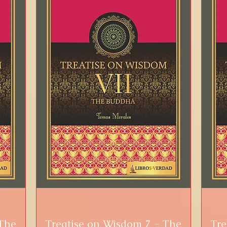
 The
Treatise on Wisdom 7 - The
Snel overzicht
Tre