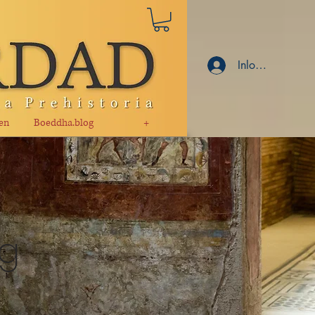
Inloggen
en
Boeddha.blog
+
ng