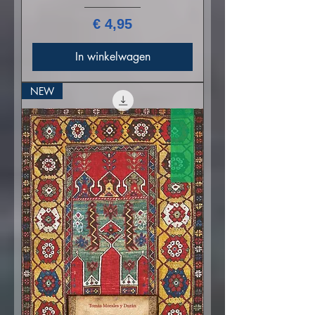
Prijs
€ 4,95
In winkelwagen
NEW