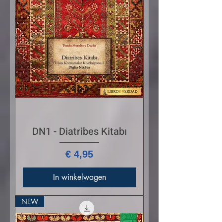
DN1 - Diatribes Kitabı
Prijs
€ 4,95
In winkelwagen
NEW