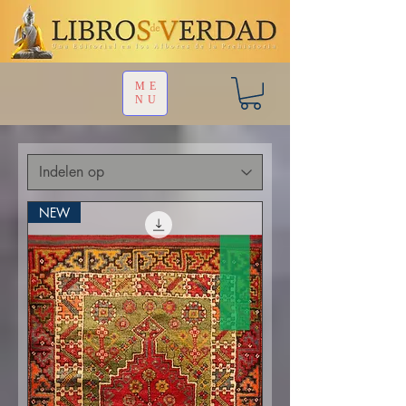
ME
NU
NEW