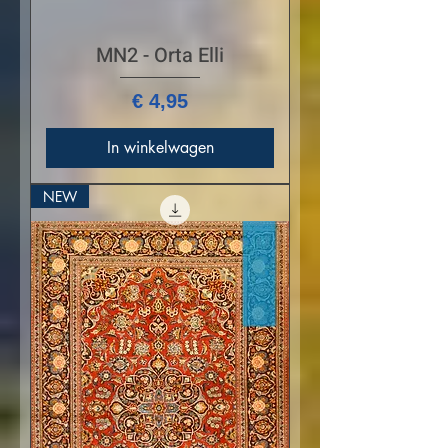
MN2 - Orta Elli
Prijs
€ 4,95
In winkelwagen
NEW