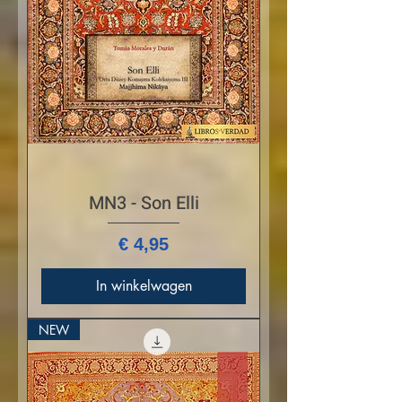
MN3 - Son Elli
Prijs
€ 4,95
In winkelwagen
NEW