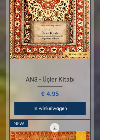
AN3 - Üçler Kitabı
Prijs
€ 4,95
In winkelwagen
NEW