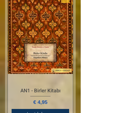
AN1 - Birler Kitabı
Prijs
€ 4,95