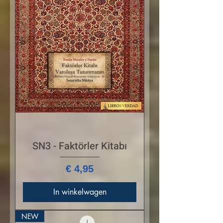
SN3 - Faktörler Kitabı
Prijs
€ 4,95
In winkelwagen
NEW