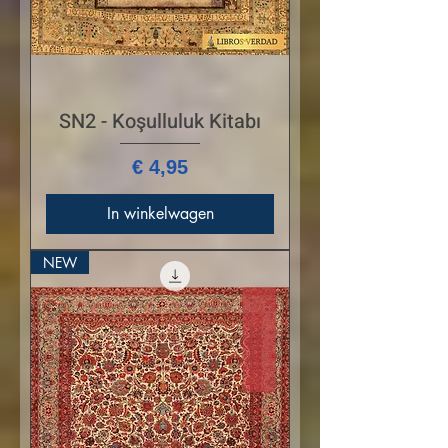
SN2 - Koşulluluk Kitabı
Prijs
€ 4,95
In winkelwagen
NEW