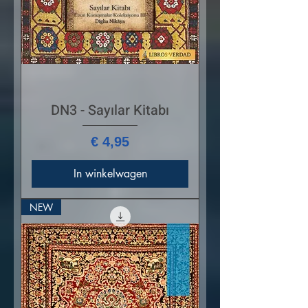
DN3 - Sayılar Kitabı
Prijs
€ 4,95
In winkelwagen
NEW