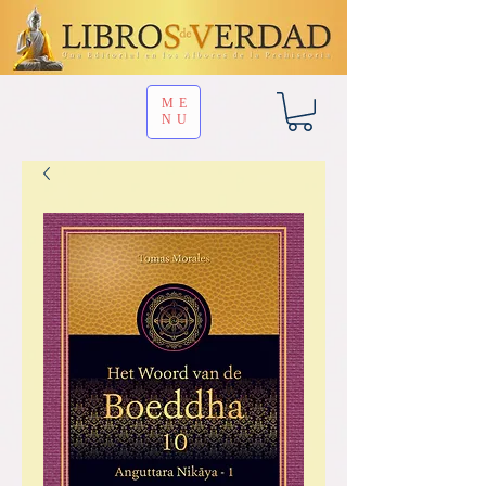
ME
NU