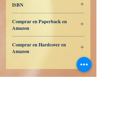
ISBN
979-8-363-27929-4
Comprar en Paperback en
Amazon
US
UK
DE
FR
ES
IT
JP
CA
Comprar en Hardcover en
Amazon
US
UK
DE
FR
ES
IT
JP
CA
waarheid boeken
Hondurasstraat 358
Kolonie 5 december
48350 Puerto Vallarta