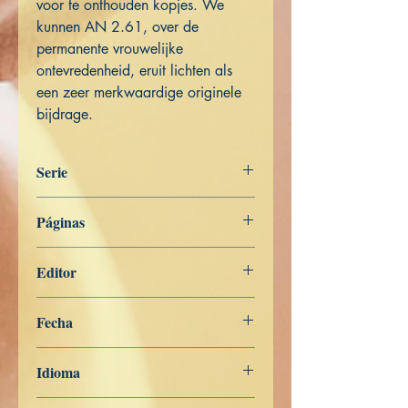
voor te onthouden kopjes. We
kunnen AN 2.61, over de
permanente vrouwelijke
ontevredenheid, eruit lichten als
een zeer merkwaardige originele
bijdrage.
Serie
Het Woord van de Boeddha
Páginas
545
Editor
Libros de Verdad
Fecha
20 de noviembre de 2022
Idioma
Nederlands