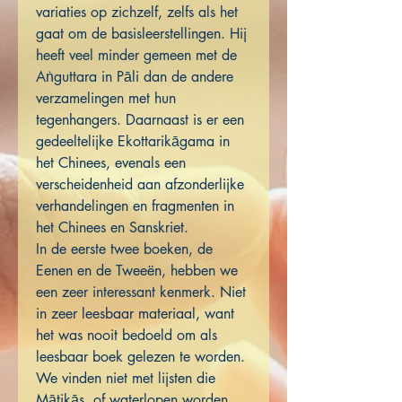
variaties op zichzelf, zelfs als het
gaat om de basisleerstellingen. Hij
heeft veel minder gemeen met de
Aṅguttara in Pāli dan de andere
verzamelingen met hun
tegenhangers. Daarnaast is er een
gedeeltelijke Ekottarikāgama in
het Chinees, evenals een
verscheidenheid aan afzonderlijke
verhandelingen en fragmenten in
het Chinees en Sanskriet.
In de eerste twee boeken, de
Eenen en de Tweeën, hebben we
een zeer interessant kenmerk. Niet
in zeer leesbaar materiaal, want
het was nooit bedoeld om als
leesbaar boek gelezen te worden.
We vinden niet met lijsten die
Mātikās, of waterlopen worden