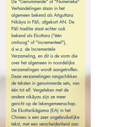
De "Genummerde" of "Numerieke"
Verhandelingen staan in het
algemeen bekend als Aṅguttara
Nikāya in Pāli, afgekort AN. De
Pāli traditie staat echter ook
bekend als Ekottara ("één
omhoog" of "incrementeel"),
d.w.z. de Incrementele
Verzameling, en dit is de vorm die
over het algemeen in noordelijke
verzamelingen wordt aangetroffen.
Deze verzamelingen rangschikken
de teksten in genummerde sets, van
één tot elf. Vergeleken met de
andere nikāyas zijn ze meer
gericht op de lekengemeenschap.
De Ekottarikāgama (EA) in het
Chinees is een zeer ongebruikelijke
tekst, met een verscheidenheid aan