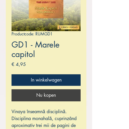
Productcode: RUMGD1
GD1 - Marele
capitol
Prijs
€ 4,95
In winkelwagen
Nu kopen
Vinaya înseamnă disciplină.
Disciplina monahală, cuprinzând
aproximativ trei mii de pagini de