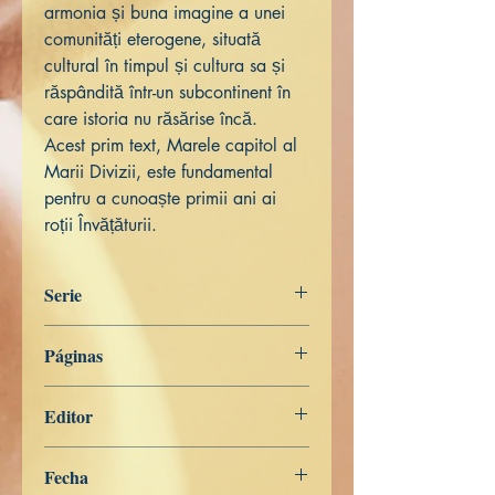
armonia și buna imagine a unei
comunități eterogene, situată
cultural în timpul și cultura sa și
răspândită într-un subcontinent în
care istoria nu răsărise încă.
Acest prim text, Marele capitol al
Marii Divizii, este fundamental
pentru a cunoaște primii ani ai
roții Învățăturii.
Serie
Miscelánea
Páginas
187
Editor
Libros de Verdad
Fecha