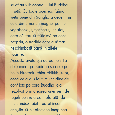
se aflau sub controlul lui Buddha
însuși. Cu toate acestea, faima
vieții bune din Sangha a devenit în
cele din urmă un magnet pentru
vagabonzi, șmecheri și ticăloși
care căutau să trăiască pe cont
propriu, o tradiție care a rămas
neschimbată până în zilele
noastre.
Această avalanșă de oameni l-a
determinat pe Buddha să delege
noile hirotoniri chiar bhikkhus-ilor,
ceea ce a dus la o multitudine de
conflicte pe care Buddha le-a
rezolvat prin crearea unei serii de
reguli pentru a controla atât de
mulți indezirabili, astfel încât
aceștia să nu afecteze imaginea