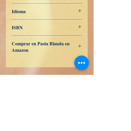
19 de junio de 2025
Idioma
Rumano
ISBN
Comprar en Pasta Blanda en
Amazon
ES
US
DE
UK
JP
FR
IT
CA
AU
waarheid boeken
Hondurasstraat 358
Kolonie 5 december
48350 Puerto Vallarta