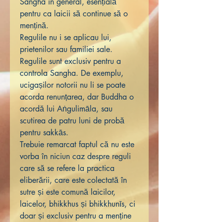
Sangha în general, esențială
pentru ca laicii să continue să o
mențină.
Regulile nu i se aplicau lui,
prietenilor sau familiei sale.
Regulile sunt exclusiv pentru a
controla Sangha. De exemplu,
ucigașilor notorii nu li se poate
acorda renunțarea, dar Buddha o
acordă lui Aṅgulimāla, sau
scutirea de patru luni de probă
pentru sakkās.
Trebuie remarcat faptul că nu este
vorba în niciun caz despre reguli
care să se refere la practica
eliberării, care este colectată în
sutre și este comună laicilor,
laicelor, bhikkhus și bhikkhunīs, ci
doar și exclusiv pentru a menține