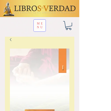
ME
NU