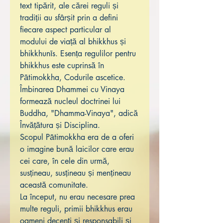
text tipărit, ale cărei reguli și
tradiții au sfârșit prin a defini
fiecare aspect particular al
modului de viață al bhikkhus și
bhikkhunīs. Esența regulilor pentru
bhikkhus este cuprinsă în
Pātimokkha, Codurile ascetice.
Îmbinarea Dhammei cu Vinaya
formează nucleul doctrinei lui
Buddha, "Dhamma-Vinaya", adică
Învățătura și Disciplina.
Scopul Pātimokkha era de a oferi
o imagine bună laicilor care erau
cei care, în cele din urmă,
susțineau, susțineau și mențineau
această comunitate.
La început, nu erau necesare prea
multe reguli, primii bhikkhus erau
oameni decenți și responsabili și