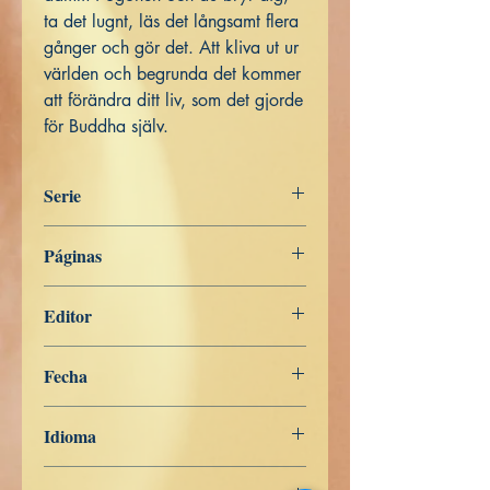
ta det lugnt, läs det långsamt flera
gånger och gör det. Att kliva ut ur
världen och begrunda det kommer
att förändra ditt liv, som det gjorde
för Buddha själv.
Serie
SVENSKA
Páginas
176
Editor
Libros de Verdad
Fecha
26 de abril de 2023
Idioma
Sueco