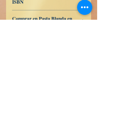
ISBN
9798391651116
Comprar en Pasta Blanda en
Amazon
ES
US
DE
UK
JP
FR
IT
CA
AU
waarheid boeken
Hondurasstraat 358
Kolonie 5 december
48350 Puerto Vallarta
Jalisco-Mexico)
+52 322 200 4465
+52 322 223 8250