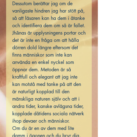
Dessutom berättar jag om de
vanligaste hindren jag har stött på,
så att läsaren kan ha dem i åtanke
och identifiera dem om så är fallet.
Jhānas är upplysningens portar och
det är inte en fråga om att hålla
dörren dold längre eftersom det
finns människor som inte kan
använda en enkel nyckel som
öppnar dem. Metoden är så
kraftfull och elegant att jag inte
kan motstå med tanke på att den
är naturligt kopplad till den
mänskliga naturen själv och att i
andra tider, kanske avlägsna tider,
kopplade dåtidens sociala nätverk
ihop devaer och människor.
Om du är en av dem med lite
damm i ögonen och du bryr dig,