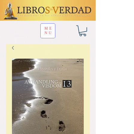
ME
NU