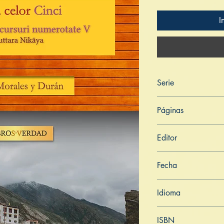
I
Serie
Miscelánea
Páginas
254
Editor
Libros de Verdad
Fecha
19 de junio de 2025
Idioma
Rumano
ISBN