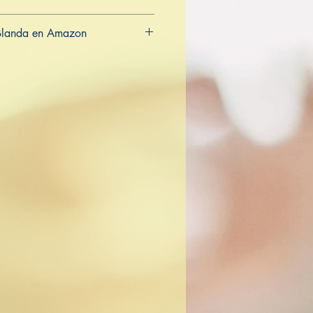
Blanda en Amazon
CA
AU