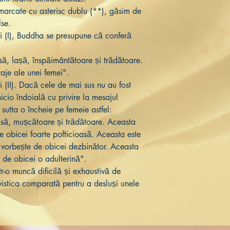
e marcate cu asterisc dublu (**), găsim de
lse.
i (I), Buddha se presupune că conferă
:
să, lașă, înspăimântătoare și trădătoare.
taje ale unei femei".
 (II). Dacă cele de mai sus nu au fost
nicio îndoială cu privire la mesajul
sutta o încheie pe femeie astfel:
noasă, mușcătoare și trădătoare. Aceasta
e obicei foarte pofticioasă. Aceasta este
a vorbește de obicei dezbinător. Aceasta
e de obicei o adulterină".
tr-o muncă dificilă și exhaustivă de
gvistica comparată pentru a desluși unele