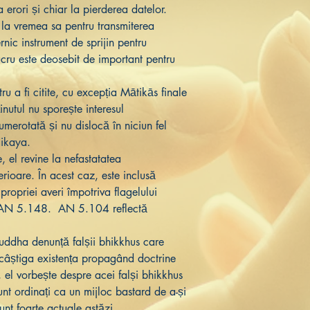
a erori și chiar la pierderea datelor.
 la vremea sa pentru transmiterea
nic instrument de sprijin pentru
ucru este deosebit de important pentru
ru a fi citite, cu excepția Mātikās finale
inutul nu sporește interesul
umerotată și nu dislocă în niciun fel
Nikaya.
, el revine la nefastatatea
erioare. În acest caz, este inclusă
propriei averi împotriva flagelului
 AN 5.148. AN 5.104 reflectă
Buddha denunță falșii bhikkhus care
i câștiga existența propagând doctrine
el vorbește despre acei falși bhikkhus
unt ordinați ca un mijloc bastard de a-și
unt foarte actuale astăzi.