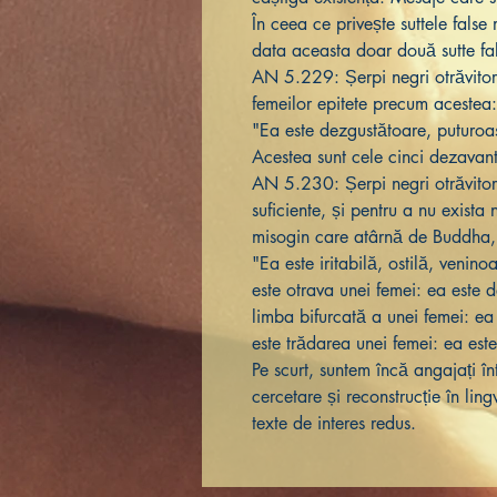
În ceea ce privește suttele fals
data aceasta doar două sutte fa
AN 5.229: Șerpi negri otrăvitor
femeilor epitete precum acestea
"Ea este dezgustătoare, puturoa
Acestea sunt cele cinci dezavan
AN 5.230: Șerpi negri otrăvitori
suficiente, și pentru a nu exista 
misogin care atârnă de Buddha, 
"Ea este iritabilă, ostilă, veni
este otrava unei femei: ea este d
limba bifurcată a unei femei: e
este trădarea unei femei: ea est
Pe scurt, suntem încă angajați în
cercetare și reconstrucție în lin
texte de interes redus.