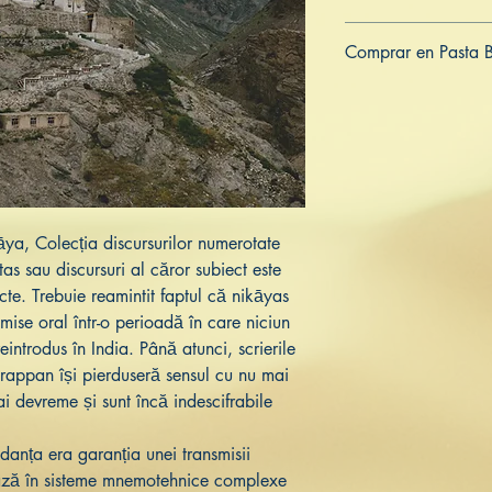
Comprar en Pasta 
ES
US
DE
UK
JP
FR
IT
ya, Colecția discursurilor numerotate
s sau discursuri al căror subiect este
cte. Trebuie reamintit faptul că nikāyas
mise oral într-o perioadă în care niciun
eintrodus în India. Până atunci, scrierile
Harappan își pierduseră sensul cu nu mai
i devreme și sunt încă indescifrabile
ndanța era garanția unei transmisii
rează în sisteme mnemotehnice complexe