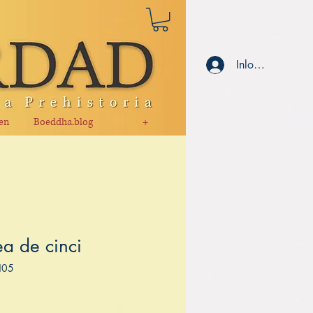
Inloggen
en
Boeddha.blog
+
a de cinci
N05