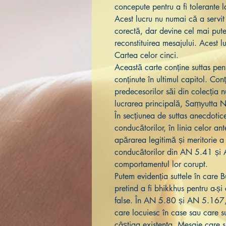
concepute pentru a fi tolerante l
Acest lucru nu numai că a servit
corectă, dar devine cel mai puter
reconstituirea mesajului. Acest l
Cartea celor cinci.
Această carte conține suttas pent
conținute în ultimul capitol. Conț
predecesorilor săi din colecția n
lucrarea principală, Saṃyutta 
În secțiunea de suttas anecdotice
conducătorilor, în linia celor ant
apărarea legitimă și meritorie a 
conducătorilor din AN 5.41 și
comportamentul lor corupt.
Putem evidenția suttele în care 
pretind a fi bhikkhus pentru a-ș
false. În AN 5.80 și AN 5.167, 
care locuiesc în case sau care s
câștiga existența. Mesaje care s