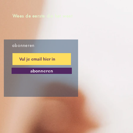
Wees de eerste die het weet
abonneren
abonneren