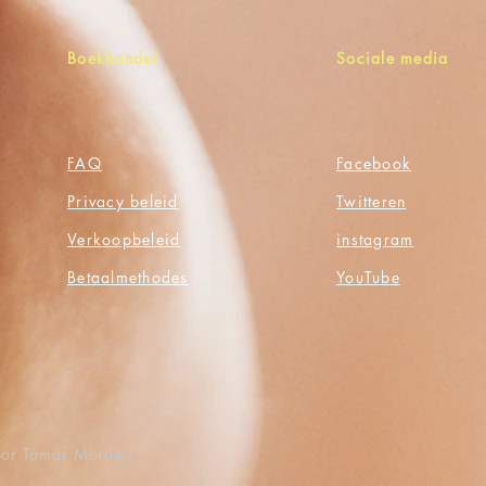
Boekhandel
Sociale media
FAQ
Facebook
Privacy beleid
Twitteren
Verkoopbeleid
instagram
Betaalmethodes
YouTube
oor Tomas Morales