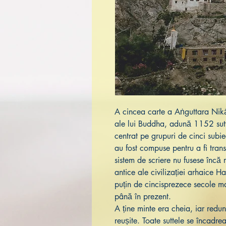
A cincea carte a Aṅguttara Nikā
ale lui Buddha, adună 1152 sutta
centrat pe grupuri de cinci subie
au fost compuse pentru a fi trans
sistem de scriere nu fusese încă r
antice ale civilizației arhaice 
puțin de cincisprezece secole ma
până în prezent.
A ține minte era cheia, iar redu
reușite. Toate suttele se încad