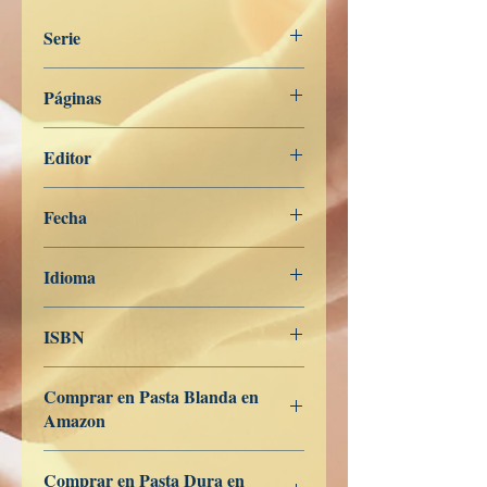
Serie
Digha Nikāya
Páginas
201
Editor
Libros de Verdad
Fecha
7 de febrero de 2024
Idioma
Francés
ISBN
979-8-839-95439-7
Comprar en Pasta Blanda en
Amazon
ES
US
DE
UK
JP
FR
IT
CA
AU
Comprar en Pasta Dura en