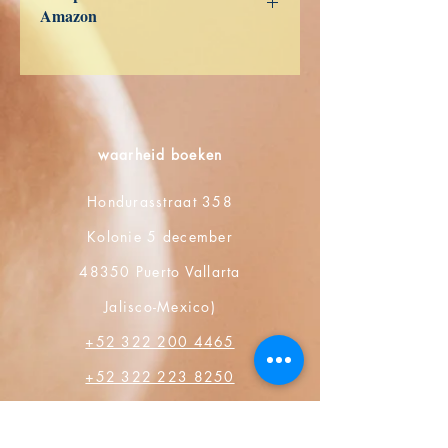
Amazon
ES
US
DE
UK
JP
FR
IT
CA
AU
waarheid boeken
Hondurasstraat 358
Kolonie 5 december
48350 Puerto Vallarta
Jalisco-Mexico)
+52 322 200 4465
+52 322 223 8250
contact@librosdeverdad.com