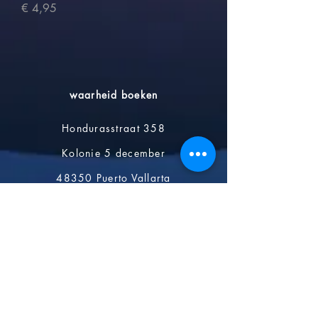
Prijs
€ 4,95
waarheid boeken
Hondurasstraat 358
Kolonie 5 december
48350 Puerto Vallarta
Jalisco-Mexico)
+52 322 200 4465
+52 322 223 8250
contact@librosdeverdad.com