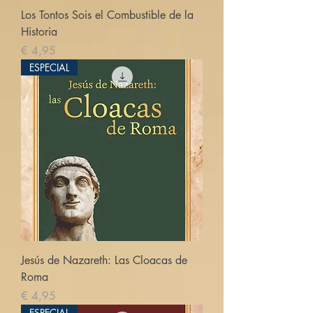
Los Tontos Sois el Combustible de la
Historia
Prijs
€ 4,95
ESPECIAL
Jesús de Nazareth: Las Cloacas de
Roma
Prijs
€ 4,95
ESPECIAL