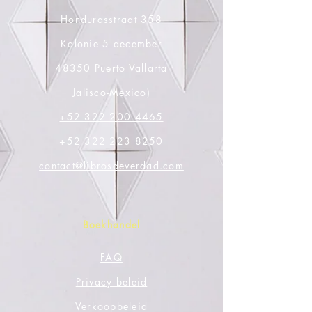
Hondurasstraat 358
Kolonie 5 december
48350 Puerto Vallarta
Jalisco-Mexico)
+52 322 200 4465
+52 322 223 8250
contact@librosdeverdad.com
Boekhandel
FAQ
Privacy beleid
Verkoopbeleid