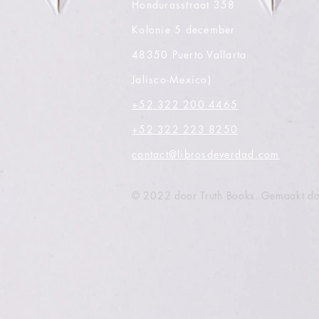
Hondurasstraat 358
Kolonie 5 december
48350 Puerto Vallarta
Jalisco-Mexico)
+52 322 200 4465
+52 322 223 8250
contact@librosdeverdad.com
© 2022 door Truth Books. Gemaakt d