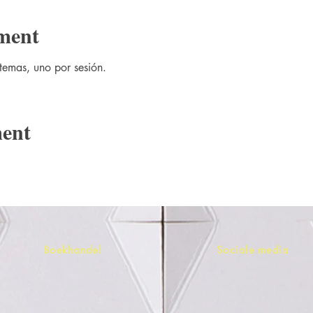
ment
temas, uno por sesión.
ment
Boekhandel
Sociale media