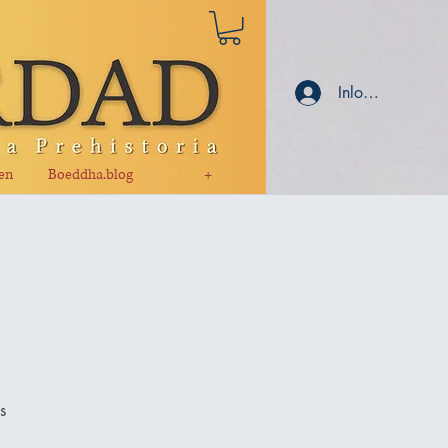
Inloggen
en
Boeddha.blog
+
l
s