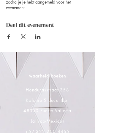
zodra je je hebt aangemeld voor het
evenement.
Deel dit evenement
waarheid boeken
Hondurasstraat 358
Kolonie 5 december
48350 Puerto Vallarta
Jalisco-Mexico)
+52 322 200 4465