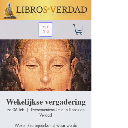
ME
NU
Wekelijkse vergadering
zo 06 feb
  |  
Evenementenruimte in Libros de
Verdad
Wekelijkse bijeenkomst waar we de