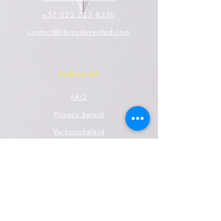
+52 322 223 8250
contact@librosdeverdad.com
Boekhandel
FAQ
Privacy beleid
Verkoopbeleid
Betaalmethodes
Sociale media
Facebook