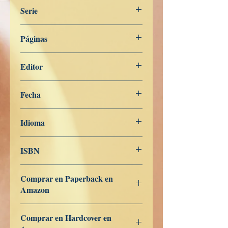
Serie
Buddhas Ord på Norsk
Páginas
527
Editor
Libros de Verdad
Fecha
5 de abril de 2023
Idioma
Norsk
ISBN
979-8-390-26894-0
Comprar en Paperback en
Amazon
US
UK
DE
FR
ES
IT
JP
CA
Comprar en Hardcover en