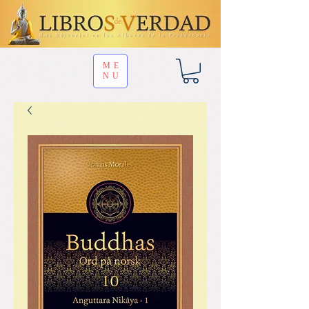
ME
NU