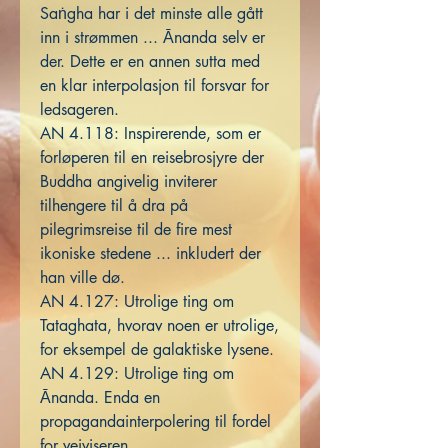
Saṅgha har i det minste alle gått
inn i strømmen ... Ānanda selv er
der. Dette er en annen sutta med
en klar interpolasjon til forsvar for
ledsageren.
AN 4.118: Inspirerende, som er
forløperen til en reisebrosjyre der
Buddha angivelig inviterer
tilhengere til å dra på
pilegrimsreise til de fire mest
ikoniske stedene ... inkludert der
han ville dø.
AN 4.127: Utrolige ting om
Tataghata, hvorav noen er utrolige,
for eksempel de galaktiske lysene.
AN 4.129: Utrolige ting om
Ānanda. Enda en
propagandainterpolering til fordel
for veiviseren.