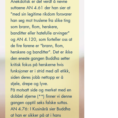
Anekdotisk er det verdt å nevne
suttaene AN 4.61 der han sier at
"med sin legitime rikdom forsvarer
han seg mot truslene fra slike ting
som brann, flom, herskere,
banditter eller hatefulle arvinger"
og AN 4.120, som forteller oss at
de fire farene er "brann, flom,
herskere og banditter". Det er ikke
den eneste gangen Buddha setter
kritisk fokus på herskerne hvis
funksjoner er i strid med all etikk,
siden deres jobb nettopp er å
stjele, drepe og lyve.
På motsatt side og merket med en
dobbel stjerne (**) finner vi denne
gangen opptil seks falske suttas.
AN 4.76: I Kusinārā sier Buddha
at han er sikker på at i hans