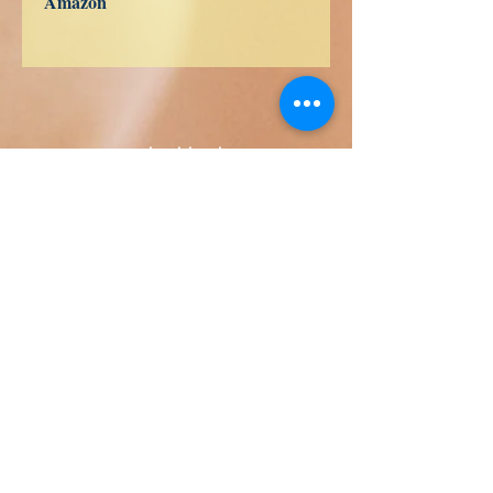
Amazon
US
UK
DE
FR
ES
IT
JP
CA
waarheid boeken
Hondurasstraat 358
Kolonie 5 december
48350 Puerto Vallarta
Jalisco-Mexico)
+52 322 200 4465
+52 322 223 8250
contact@librosdeverdad.com