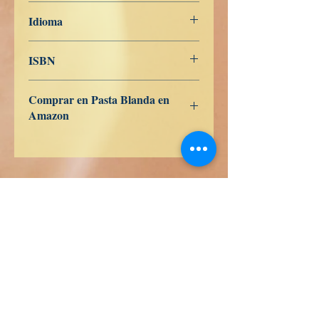
26 de abril de 2023
Idioma
Japonés
ISBN
9798391801023
Comprar en Pasta Blanda en
Amazon
ES
US
DE
UK
JP
FR
IT
CA
AU
waarheid boeken
Hondurasstraat 358
Kolonie 5 december
48350 Puerto Vallarta