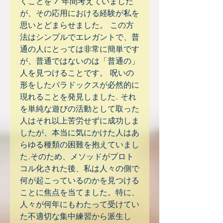
くことを 7 年間考えていました
が、その応用における経験が私を
思いとどまらせました。 この方
法はシンプルでエレガントで、普
通の人にとっては非常に簡単です
が、普通ではないのは「普通の」
人を見つけることです。 呪いの
形をしたパラドックスが必然的に
現れることを発見しました. それ
を単純な遊びの活動として取った
人はそれ以上苦労せずに成功しま
したが、本当に気にかけた人はあ
らゆる種類の困難を抱えていまし
た.そのため、メソッドがプロト
コル化された後、私は人々の側で
何が起こっているのかを見つける
ことに焦点を当てました。特に、
人々が何年にもわたって受けてい
た不適切な集中練習から派生し