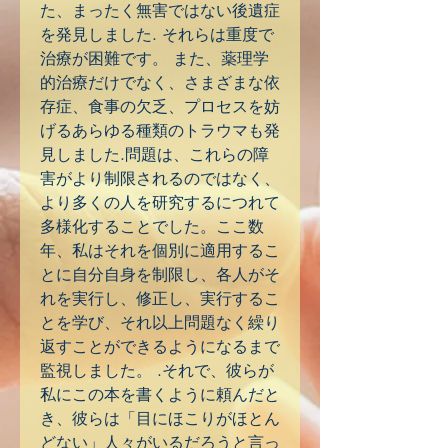
た、まったく無害ではない後遺症
を発見しました. それらは重度で
治療が困難です。 また、薬理学
的治療だけでなく、さまざまな依
存症、食事の欠乏、プロセスを妨
げるあらゆる種類のトラウマも発
見しました.問題は、これらの障
害がより制限されるのではなく、
より多くの人を研究するにつれて
多様化することでした。ここ数
年、私はそれを個別に適用するこ
とに自分自身を制限し、各人がそ
れを実行し、修正し、実行するこ
とを学び、それ以上問題なく繰り
返すことができるようになるまで
監視しました。 .それで、彼らが
私にこの本を書くように頼んだと
き、彼らは「目にほこりがほとん
どない」人々がいるだろうと言っ