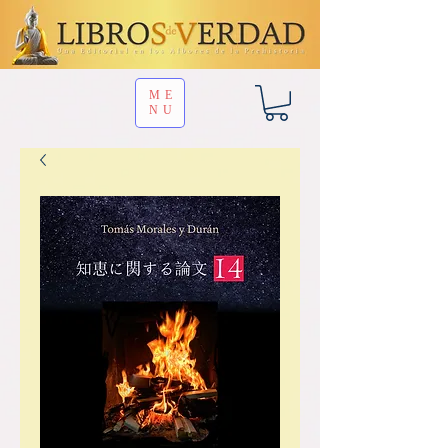
ME
NU