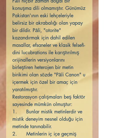
Pāli hiçbir zaman doğal bir
konuşma dili olmamıştır. Günümüz
Pakistan'ının eski lehçeleriyle
belirsiz bir akrabalığı olan yapay
bir dildir. Pāli, "otorite"
kazandırmak için dahil edilen
masallar, efsaneler ve klasik felsefi-
dini lucubrations ile karıştırılmış
orijinallerin versiyonlarını
birleştiren heterojen bir metin
birikimi olan sözde "Pāli Canon" u
içermek için özel bir amaç için
yaratılmıştır.
Restorasyon çalışmaları beş faktör
sayesinde mümkün olmuştur:
1. Bunlar mistik metinlerdir ve
mistik deneyim nesnel olduğu için
metinde tanınabilir.
2. Metinlerin iç içe geçmiş