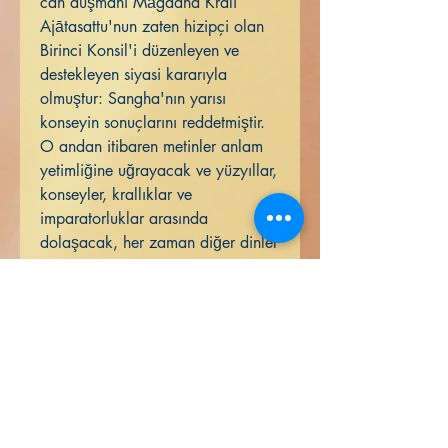
can düşmanı Māgadha Kralı
Ajātasattu'nun zaten hizipçi olan
Birinci Konsil'i düzenleyen ve
destekleyen siyasi kararıyla
olmuştur: Sangha'nın yarısı
konseyin sonuçlarını reddetmiştir.
O andan itibaren metinler anlam
yetimliğine uğrayacak ve yüzyıllar,
konseyler, krallıklar ve
imparatorluklar arasında
dolaşacak, her zaman diğer dinler
gibi siyasi gücün sıcaklığını
arayacaktır.
Ancak bugün, mistisizmi geri
kazanmış ve yeniden işlevsel hale
gelmiş olarak, Kutsanmış Kişi
tarafından açılan bu harika
pencere, bugün Buddha'nın
gördüklerini gören ve onun asil