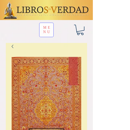
ME
NU