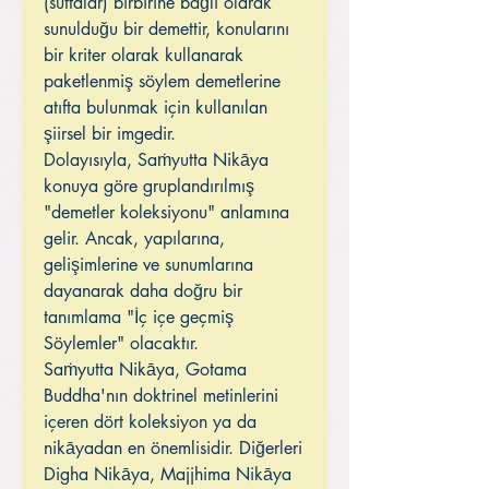
(suttalar) birbirine bağlı olarak
sunulduğu bir demettir, konularını
bir kriter olarak kullanarak
paketlenmiş söylem demetlerine
atıfta bulunmak için kullanılan
şiirsel bir imgedir.
Dolayısıyla, Saṁyutta Nikāya
konuya göre gruplandırılmış
"demetler koleksiyonu" anlamına
gelir. Ancak, yapılarına,
gelişimlerine ve sunumlarına
dayanarak daha doğru bir
tanımlama "İç içe geçmiş
Söylemler" olacaktır.
Saṁyutta Nikāya, Gotama
Buddha'nın doktrinel metinlerini
içeren dört koleksiyon ya da
nikāyadan en önemlisidir. Diğerleri
Digha Nikāya, Majjhima Nikāya