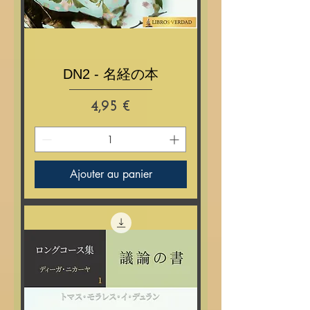
DN2 - 名経の本
Prix
4,95 €
Ajouter au panier