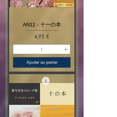
AN11 - 十一の本
Prix
4,95 €
Ajouter au panier