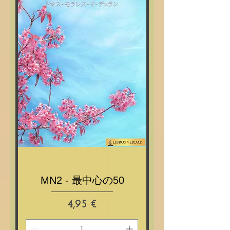
MN2 - 最中心の50
Prix
4,95 €