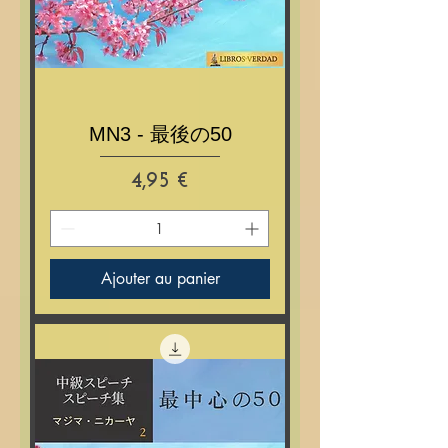
MN3 - 最後の50
Prix
4,95 €
Ajouter au panier