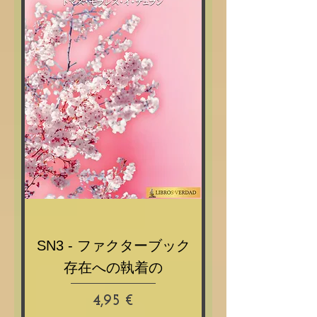
SN3 - ファクターブック
存在への執着の
Prix
4,95 €