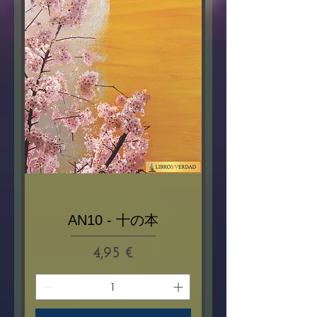
AN10 - 十の本
Prix
4,95 €