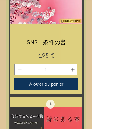
SN2 - 条件の書
Prix
4,95 €
Ajouter au panier