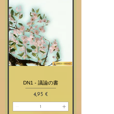
DN1 - 議論の書
Prix
4,95 €