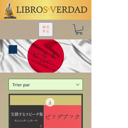
ME
NU
だるま
日本語で