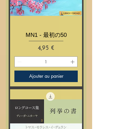
MN1 - 最初の50
Prix
4,95 €
Ajouter au panier