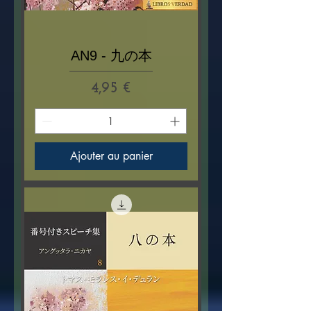
AN9 - 九の本
Prix
4,95 €
Ajouter au panier