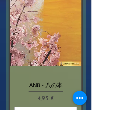
AN8 - 八の本
Prix
4,95 €
Ajouter au panier