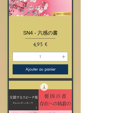
SN4 - 六感の書
Prix
4,95 €
Ajouter au panier