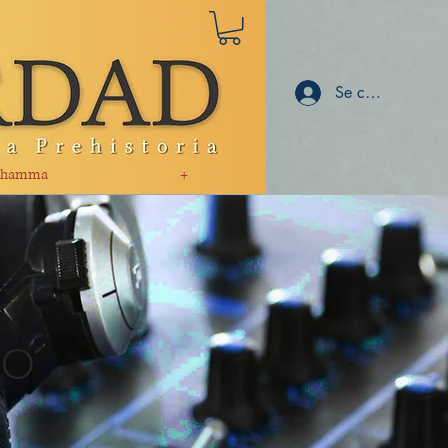
Se connecter
hamma
+
io