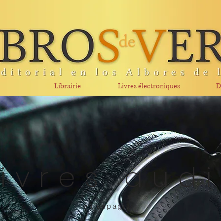
Librairie
Livres électroniques
D
Livres aud
en espagnol