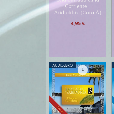
Corriente -
Audiolibro (Cara A)
Prix
4,95 €
AUDIOLIBRO