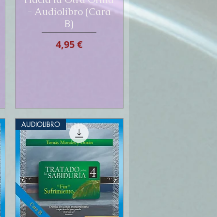
- Audiolibro (Cara
B)
Prix
4,95 €
AUDIOLIBRO