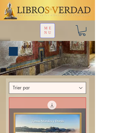
ME
NU
Traité
sur la sagesse