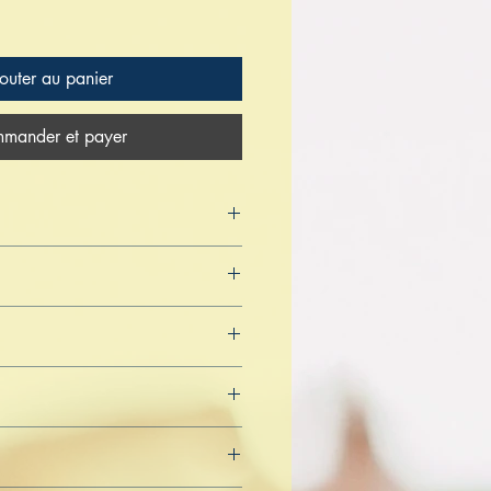
outer au panier
mander et payer
 2022