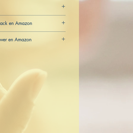
back en Amazon
CA
over en Amazon
CA