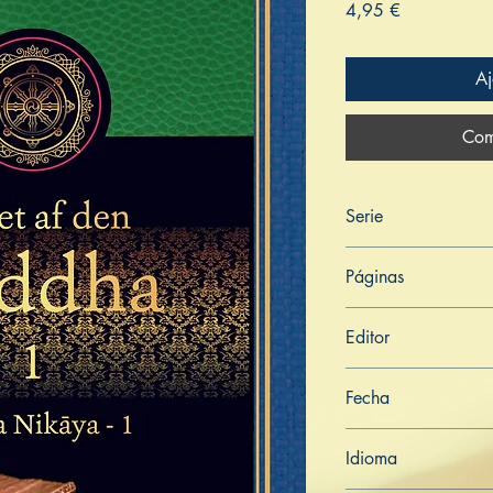
Prix
4,95 €
Aj
Com
Serie
Ordet af den Buddha
Páginas
369
Editor
Libros de Verdad
Fecha
20 de noviembre de
Idioma