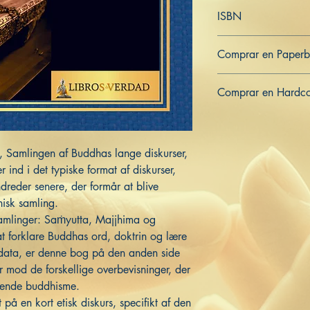
Dansk
ISBN
979-8-362-91995-5
Comprar en Paper
US
UK
DE
FR
ES
IT
JP
Comprar en Hardc
US
UK
DE
FR
ES
IT
JP
 Samlingen af ​​Buddhas lange diskurser,
r ind i det typiske format af diskurser,
dreder senere, der formår at blive
nisk samling.
samlinger: Saṁyutta, Majjhima og
t forklare Buddhas ord, doktrin og lære
data, er denne bog på den anden side
r mod de forskellige overbevisninger, der
ende buddhisme.
 på en kort etisk diskurs, specifikt af den