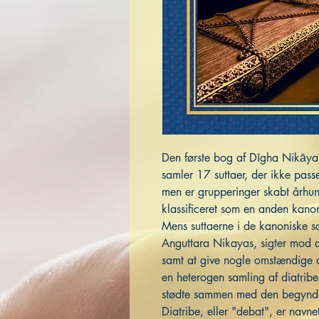
Den første bog af Dīgha Nikāya,
samler 17 suttaer, der ikke passe
men er grupperinger skabt århun
klassificeret som en anden kano
Mens suttaerne i de kanoniske 
Anguttara Nikayas, sigter mod a
samt at give nogle omstændige 
en heterogen samling af diatribe
stødte sammen med den begynd
Diatribe, eller "debat", er navnet