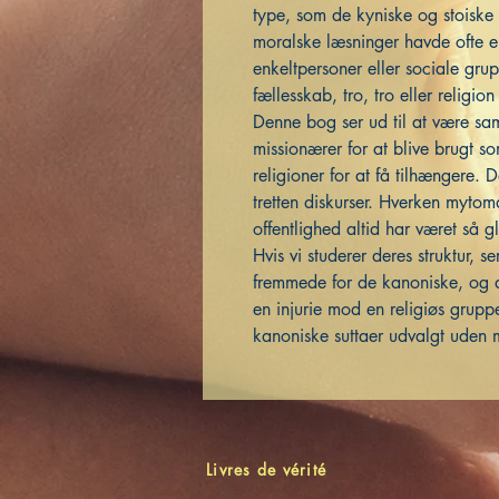
type, som de kyniske og stoiske
moralske læsninger havde ofte e
enkeltpersoner eller sociale grupp
fællesskab, tro, tro eller religio
Denne bog ser ud til at være samm
missionærer for at blive brugt 
religioner for at få tilhængere. D
tretten diskurser. Hverken mytom
offentlighed altid har været så gl
Hvis vi studerer deres struktur, 
fremmede for de kanoniske, og d
en injurie mod en religiøs gruppe
kanoniske suttaer udvalgt uden ma
Livres de vérité