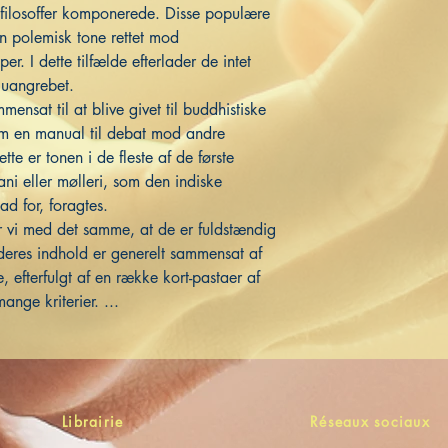
 filosoffer komponerede. Disse populære
n polemisk tone rettet mod
er. I dette tilfælde efterlader de intet
n uangrebet.
ensat til at blive givet til buddhistiske
som en manual til debat mod andre
ette er tonen i de fleste af de første
ani eller mølleri, som den indiske
ad for, foragtes.
ser vi med det samme, at de er fuldstændig
eres indhold er generelt sammensat af
, efterfulgt af en række kort-pastaer af
nge kriterier. ...
Librairie
Réseaux sociaux