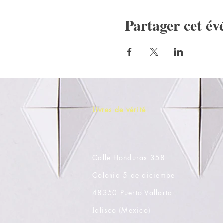
Partager cet é
Livres de vérité
Calle Honduras 358
Colonia 5 de diciembe
48350 Puerto Vallarta
Jalisco (Mexico)