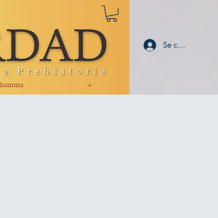
Se connecter
hamma
+
l