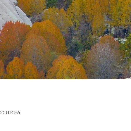
:00 UTC−6