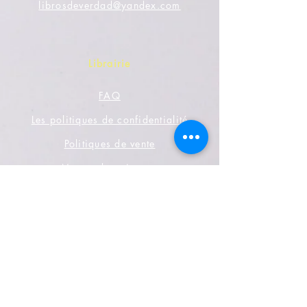
librosdeverdad@yandex.com
Librairie
FAQ
Les politiques de confidentialité
Politiques de vente
Moyen de paiement
Réseaux sociaux
Facebook
Twitter
Instagram