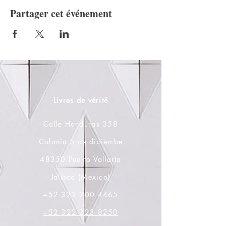
Partager cet événement
Livres de vérité
Calle Honduras 358
Colonia 5 de diciembe
48350 Puerto Vallarta
Jalisco (Mexico)
+52 322 200 4465
+52 322 223 8250