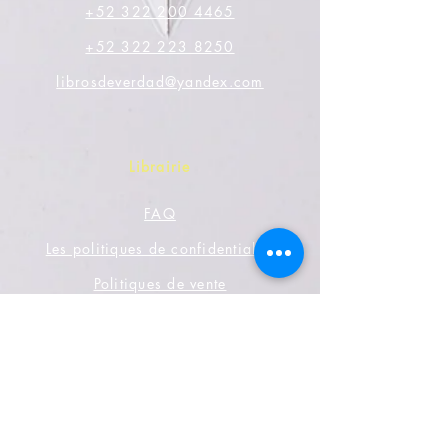
+52 322 200 4465
+52 322 223 8250
librosdeverdad@yandex.com
Librairie
FAQ
Les politiques de confidentialité
Politiques de vente
Moyen de paiement
Réseaux sociaux