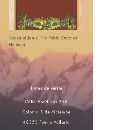
Teresa of Jesus: The Putrid Odor of
Holiness
Prix
4,95 €
Livres de vérité
Calle Honduras 358
Colonia 5 de diciembe
48350 Puerto Vallarta