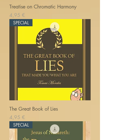
Treatise on Chromatic Harmony
Prix
4,95 €
SPECIAL
The Great Book of Lies
Prix
4,95 €
SPECIAL