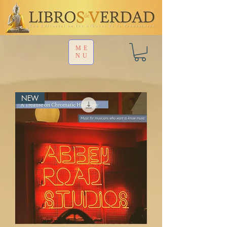
ME
NU
NEW