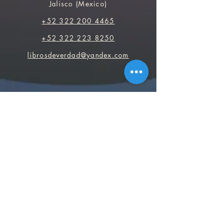
Jalisco (Mexico)
+52 322 200 4465
+52 322 223 8250
librosdeverdad@yandex.com
Librairie
FAQ
Les politiques de confidentialité
Politiques de vente
Moyen de paiement
Réseaux sociaux