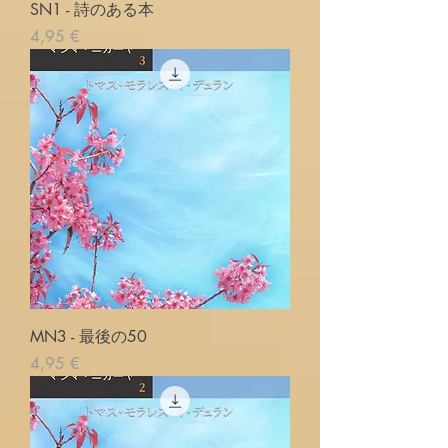
SN1 - 詩のある本
Prix
4,95 €
MN3 - 最後の50
Prix
4,95 €