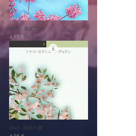
MN1 - 最初の50
Prix
4,95 €
DN3 - 列挙の書
Prix