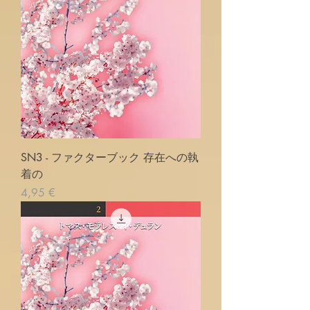
SN3 - ファクターブック 存在への執
着の
Prix
4,95 €