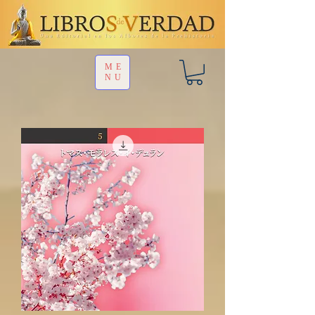
ME
NU