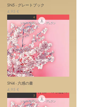
SN5 - グレートブック
Prix
4,95 €
SN4 - 六感の書
Prix
4,95 €