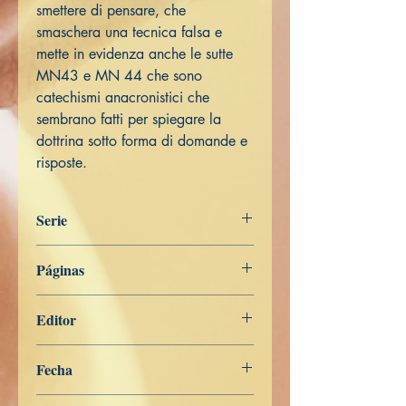
smettere di pensare, che
smaschera una tecnica falsa e
mette in evidenza anche le sutte
MN43 e MN 44 che sono
catechismi anacronistici che
sembrano fatti per spiegare la
dottrina sotto forma di domande e
risposte.
Serie
Digha Nikāya
Páginas
201
Editor
Libros de Verdad
Fecha
7 de febrero de 2024