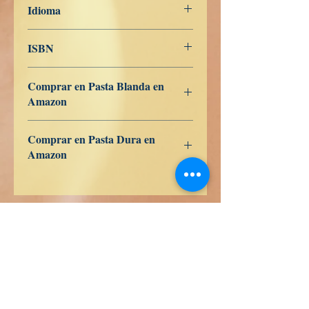
Idioma
Italiano
ISBN
979-8-839-95439-7
Comprar en Pasta Blanda en
Amazon
ES
US
DE
UK
JP
FR
IT
CA
AU
Comprar en Pasta Dura en
Amazon
ES
US
DE
UK
JP
FR
IT
CA
AU
Libri di verità
Calle Honduras 358
Colonia 5 de diciembe