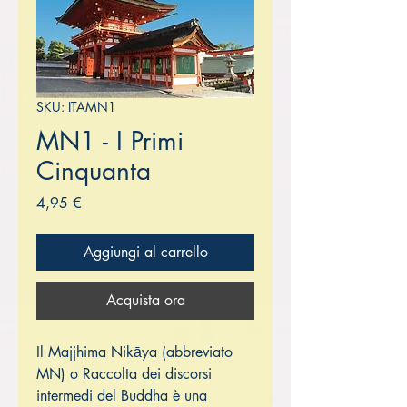
SKU: ITAMN1
MN1 - I Primi
Cinquanta
Prezzo
4,95 €
Aggiungi al carrello
Acquista ora
Il Majjhima Nikāya (abbreviato
MN) o Raccolta dei discorsi
intermedi del Buddha è una