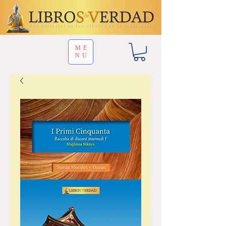
ME
NU