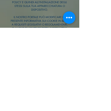
POLICY E QUINDI ALL'INSTALLAZIONE DEGLI
STESSI SULLA TUA APPARECCHIATURA O
DISPOSITIVO.
IL NOSTRO PORTALE PUÒ MODIFICARE LA
PRESENTE INFORMATIVA SUI COOKIE IN BASE
A REQUISITI LEGISLATIVI O REGOLAMENTARI,
O AL FINE DI ADATTARE DETTA INFORMATIVA
ALLE ISTRUZIONI FORNITE DALL'AGENZIA
SPAGNOLA PER LA PROTEZIONE DEI DATI,
PERTANTO SI CONSIGLIA GLI UTENTI DI
VISITARLA PERIODICAMENTE. IN MERITO
ALL'UTILIZZO DEI DATI PERSONALI, PUOI
CONSULTARE LA NOSTRA INFORMATIVA SULLA
PRIVACY SUL SITO, COME OBBLIGATORIO PER
LEGGE.
È POSSIBILE CHE AGGIORNIAMO LA POLITICA
DEI COOKIE DEL NOSTRO SITO WEB, TRA
L'ALTRO A CAUSA DI REQUISITI LEGISLATIVI O
REGOLAMENTARI, O CON LO SCOPO DI
ADATTARE DETTA POLITICA ALLE ISTRUZIONI
DETTATE DALL'AGENZIA SPAGNOLA PER LA
PROTEZIONE DEI DATI, PERTANTO TI
RACCOMANDIAMO DI CONSULTARE QUESTA
POLITICA OGNI IL MOMENTO IN CUI ACCEDI
AL NOSTRO SITO WEB CON L'OBIETTIVO DI
ESSERE ADEGUATAMENTE INFORMATO SU
COME E PER COSA UTILIZZIAMO I COOKIE. LA
COOKIES POLICY È STATA ULTIMA