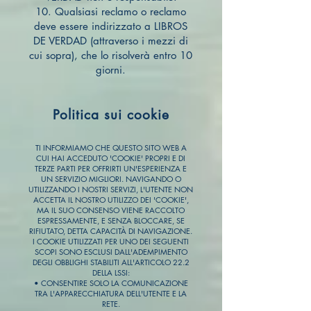
10. Qualsiasi reclamo o reclamo
deve essere indirizzato a LIBROS
DE VERDAD (attraverso i mezzi di
cui sopra), che lo risolverà entro 10
giorni.
Politica sui cookie
TI INFORMIAMO CHE QUESTO SITO WEB A
CUI HAI ACCEDUTO 'COOKIE' PROPRI E DI
TERZE PARTI PER OFFRIRTI UN'ESPERIENZA E
UN SERVIZIO MIGLIORI. NAVIGANDO O
UTILIZZANDO I NOSTRI SERVIZI, L'UTENTE NON
ACCETTA IL NOSTRO UTILIZZO DEI 'COOKIE',
MA IL SUO CONSENSO VIENE RACCOLTO
ESPRESSAMENTE, E SENZA BLOCCARE, SE
RIFIUTATO, DETTA CAPACITÀ DI NAVIGAZIONE.
I COOKIE UTILIZZATI PER UNO DEI SEGUENTI
SCOPI SONO ESCLUSI DALL'ADEMPIMENTO
DEGLI OBBLIGHI STABILITI ALL'ARTICOLO 22.2
DELLA LSSI:
• CONSENTIRE SOLO LA COMUNICAZIONE
TRA L'APPARECCHIATURA DELL'UTENTE E LA
RETE.