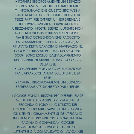
• FORNIRE RIGOROSAMENTE UN SERVIZIO
ESPRESSAMENTE RICHIESTO DALL'UTENTE.
TI INFORMIAMO CHE QUESTO SITO WEB A
CUI HAI ACCEDUTO 'COOKIE' PROPRI E DI
TERZE PARTI PER OFFRIRTI UN'ESPERIENZA E
UN SERVIZIO MIGLIORI. NAVIGANDO O
UTILIZZANDO I NOSTRI SERVIZI, L'UTENTE NON
ACCETTA IL NOSTRO UTILIZZO DEI 'COOKIE',
MA IL SUO CONSENSO VIENE RACCOLTO
ESPRESSAMENTE, E SENZA BLOCCARE, SE
RIFIUTATO, DETTA CAPACITÀ DI NAVIGAZIONE.
I COOKIE UTILIZZATI PER UNO DEI SEGUENTI
SCOPI SONO ESCLUSI DALL'ADEMPIMENTO
DEGLI OBBLIGHI STABILITI ALL'ARTICOLO 22.2
DELLA LSSI:
• CONSENTIRE SOLO LA COMUNICAZIONE
TRA L'APPARECCHIATURA DELL'UTENTE E LA
RETE.
• FORNIRE RIGOROSAMENTE UN SERVIZIO
ESPRESSAMENTE RICHIESTO DALL'UTENTE.
I COOKIE SONO UTILIZZATI PER DIFFERENZIARE
GLI UTENTI E PER AGIRE DIVERSAMENTE A
SECONDA DI LORO. UNO UTILIZZO DEI
COOKIE È DI IDENTIFICARSI SU UN SITO WEB.
GLI UTENTI NORMALMENTE SI IDENTIFICANO
INSERENDO LE PROPRIE CREDENZIALI IN UNA
PAGINA DI CONVALIDA; I COOKIE
PERMETTONO AL SERVER DI SAPERE CHE
L'UTENTE È GIÀ CONVALIDATO O NAVIGA NEL