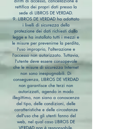
diritti di accesso, cancellazione e
rettifica dei propri dati presso la
sede di LIBROS DE VERDAD.
9. LIBROS DE VERDAD ha adottato
i livelli di sicurezza della
protezione dei dati richiesti dalla
legge e ha installato tutti i mezzi e
le misure per prevenirne la perdita,
l'uso improprio, l'alterazione e
l'accesso non autorizzato. Tuttavia,
l'utente deve essere consapevole
che le misure di sicurezza Internet
non sono inespugnabili. Di
conseguenza, LIBROS DE VERDAD
non garantisce che terzi non
autorizzati, agendo in modo
illegittimo, non siano a conoscenza
del tipo, delle condizioni, delle
caratteristiche e delle circostanze
dell'uso che gli utenti fanno del
web, nel qual caso LIBROS DE
VERDAD non è responsabile.