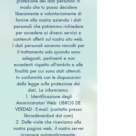
protezione dei dati personali in
modo che tu possa decidere
liberamente e volontariamente di
fornire alla nostra azienda i dati
personali che potremmo richiedere
per accedere ai diversi servizi e
contenuti offerti sul nostro sito web.
I dati personali saranno raccolti per
il trattamento solo quando sono
adeguati, pertinenti e non
eccedenti rispetto all'ambito e alle
finalità per cui sono stati ottenuti.
In conformità con le disposizioni
della legge sulla protezione dei
dati, La informiamo:
1. Identificazione degli
Amministratori Web: LIBROS DE
VERDAD - E-mail: (contatto presso
librosdeverdad dot com)
2. Dalle visite che riceviamo alla
nostra pagina web, il nostro server
riconosce automaticamente: