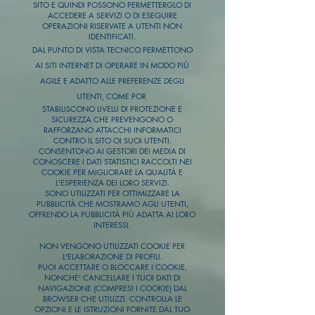
SITO E QUINDI POSSONO PERMETTERGLO DI
ACCEDERE A SERVIZI O DI ESEGUIRE
OPERAZIONI RISERVATE A UTENTI NON
IDENTIFICATI.
DAL PUNTO DI VISTA TECNICO PERMETTONO
AI SITI INTERNET DI OPERARE IN MODO PIÙ
AGILE E ADATTO ALLE PREFERENZE DEGLI
UTENTI, COME POR
STABILISCONO LIVELLI DI PROTEZIONE E
SICUREZZA CHE PREVENGONO O
RAFFORZANO ATTACCHI INFORMATICI
CONTRO IL SITO OI SUOI UTENTI.
CONSENTONO AI GESTORI DEI MEDIA DI
CONOSCERE I DATI STATISTICI RACCOLTI NEI
COOKIE PER MIGLIORARE LA QUALITÀ E
L'ESPERIENZA DEI LORO SERVIZI.
SONO UTILIZZATI PER OTTIMIZZARE LA
PUBBLICITÀ CHE MOSTRAMO AGLI UTENTI,
OFFRENDO LA PUBBLICITÀ PIÙ ADATTA AI LORO
INTERESSI.
NON VENGONO UTILIZZATI COOKIE PER
L'ELABORAZIONE DI PROFILI.
PUOI ACCETTARE O BLOCCARE I COOKIE,
NONCHE' CANCELLARE I TUOI DATI DI
NAVIGAZIONE (COMPRESI I COOKIE) DAL
BROWSER CHE UTILIZZI. CONTROLLA LE
OPZIONI E LE ISTRUZIONI FORNITE DAL TUO