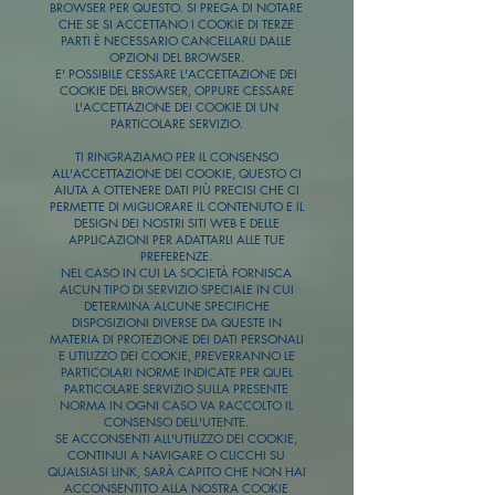
BROWSER PER QUESTO. SI PREGA DI NOTARE
CHE SE SI ACCETTANO I COOKIE DI TERZE
PARTI È NECESSARIO CANCELLARLI DALLE
OPZIONI DEL BROWSER.
E' POSSIBILE CESSARE L'ACCETTAZIONE DEI
COOKIE DEL BROWSER, OPPURE CESSARE
L'ACCETTAZIONE DEI COOKIE DI UN
PARTICOLARE SERVIZIO.
TI RINGRAZIAMO PER IL CONSENSO
ALL'ACCETTAZIONE DEI COOKIE, QUESTO CI
AIUTA A OTTENERE DATI PIÙ PRECISI CHE CI
PERMETTE DI MIGLIORARE IL CONTENUTO E IL
DESIGN DEI NOSTRI SITI WEB E DELLE
APPLICAZIONI PER ADATTARLI ALLE TUE
PREFERENZE.
NEL CASO IN CUI LA SOCIETÀ FORNISCA
ALCUN TIPO DI SERVIZIO SPECIALE IN CUI
DETERMINA ALCUNE SPECIFICHE
DISPOSIZIONI DIVERSE DA QUESTE IN
MATERIA DI PROTEZIONE DEI DATI PERSONALI
E UTILIZZO DEI COOKIE, PREVERRANNO LE
PARTICOLARI NORME INDICATE PER QUEL
PARTICOLARE SERVIZIO SULLA PRESENTE
NORMA IN OGNI CASO VA RACCOLTO IL
CONSENSO DELL'UTENTE.
SE ACCONSENTI ALL'UTILIZZO DEI COOKIE,
CONTINUI A NAVIGARE O CLICCHI SU
QUALSIASI LINK, SARÀ CAPITO CHE NON HAI
ACCONSENTITO ALLA NOSTRA COOKIE