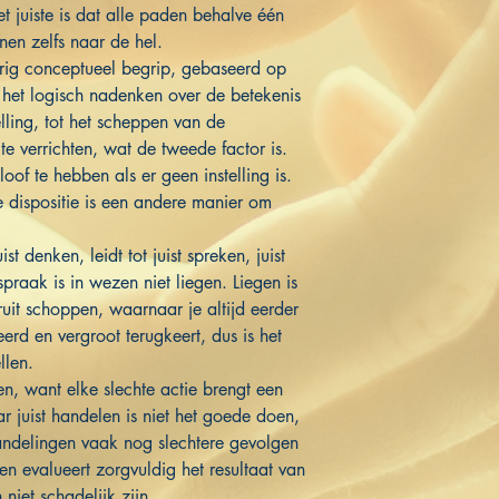
t juiste is dat alle paden behalve één
en zelfs naar de hel.
urig conceptueel begrip, gebaseerd op
n het logisch nadenken over de betekenis
telling, tot het scheppen van de
 verrichten, wat de tweede factor is.
loof te hebben als er geen instelling is.
e dispositie is een andere manier om
t denken, leidt tot juist spreken, juist
spraak is in wezen niet liegen. Liegen is
uit schoppen, waarnaar je altijd eerder
erd en vergroot terugkeert, dus is het
llen.
en, want elke slechte actie brengt een
 juist handelen is niet het goede doen,
andelingen vaak nog slechtere gevolgen
en evalueert zorgvuldig het resultaat van
niet schadelijk zijn.