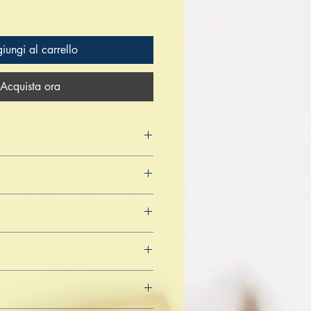
iungi al carrello
Acquista ora
eddha
 2022