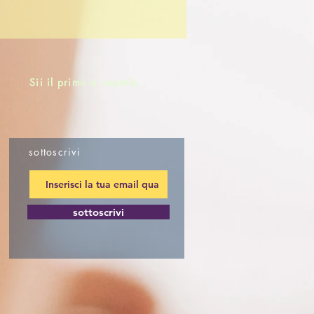
Sii il primo a saperlo
sottoscrivi
sottoscrivi