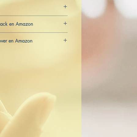
back en Amazon
CA
over en Amazon
CA