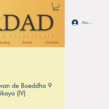
Accedi
a.blog
Eventi
Contatto
van de Boeddha 9
kaya (IV)