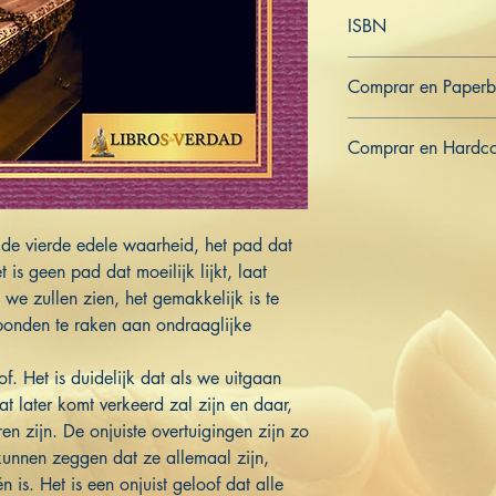
Nederlands
ISBN
979-8-363-27930-0
Comprar en Paper
US
UK
DE
FR
ES
IT
JP
Comprar en Hardc
US
UK
DE
FR
ES
IT
JP
 de vierde edele waarheid, het pad dat
et is geen pad dat moeilijk lijkt, laat
we zullen zien, het gemakkelijk is te
bonden te raken aan ondraaglijke
f. Het is duidelijk dat als we uitgaan
t later komt verkeerd zal zijn en daar,
en zijn. De onjuiste overtuigingen zijn zo
 kunnen zeggen dat ze allemaal zijn,
n is. Het is een onjuist geloof dat alle