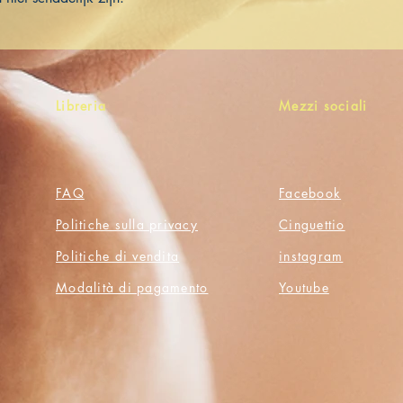
Libreria
Mezzi sociali
FAQ
Facebook
Politiche sulla privacy
Cinguettio
Politiche di vendita
instagram
Modalità di pagamento
Youtube