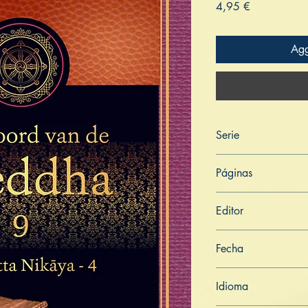
Prezzo
4,95 €
Agg
Serie
Het Woord van de Bo
Páginas
486
Editor
Libros de Verdad
Fecha
20 de noviembre de
Idioma