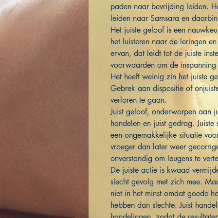
paden naar bevrijding leiden. He
leiden naar Samsara en daarbinn
Het juiste geloof is een nauwke
het luisteren naar de leringen e
ervan, dat leidt tot de juiste ins
voorwaarden om de inspanning te
Het heeft weinig zin het juiste ge
Gebrek aan dispositie of onjuist
verloren te gaan.
Juist geloof, onderworpen aan juis
handelen en juist gedrag. Juiste 
een ongemakkelijke situatie voor
vroeger dan later weer gecorrige
onverstandig om leugens te verte
De juiste actie is kwaad vermijd
slecht gevolg met zich mee. Maar
niet in het minst omdat goede h
hebben dan slechte. Juist handel
handelingen, zodat de resultaten 