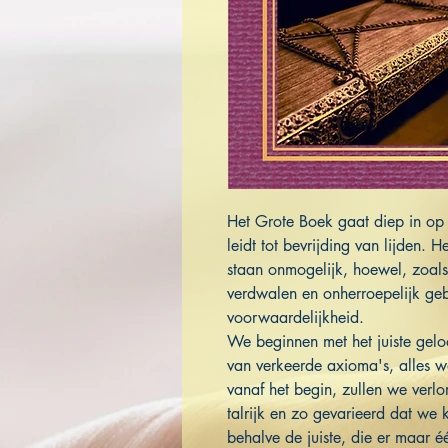
Het Grote Boek gaat diep in op
leidt tot bevrijding van lijden. H
staan onmogelijk, hoewel, zoals 
verdwalen en onherroepelijk ge
voorwaardelijkheid.
We beginnen met het juiste geloo
van verkeerde axioma's, alles wa
vanaf het begin, zullen we verlor
talrijk en zo gevarieerd dat we
behalve de juiste, die er maar éé