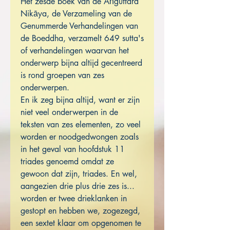
Het zesde boek van de Aṅguttara
Nikāya, de Verzameling van de
Genummerde Verhandelingen van
de Boeddha, verzamelt 649 sutta's
of verhandelingen waarvan het
onderwerp bijna altijd gecentreerd
is rond groepen van zes
onderwerpen.
En ik zeg bijna altijd, want er zijn
niet veel onderwerpen in de
teksten van zes elementen, zo veel
worden er noodgedwongen zoals
in het geval van hoofdstuk 11
triades genoemd omdat ze
gewoon dat zijn, triades. En wel,
aangezien drie plus drie zes is...
worden er twee drieklanken in
gestopt en hebben we, zogezegd,
een sextet klaar om opgenomen te