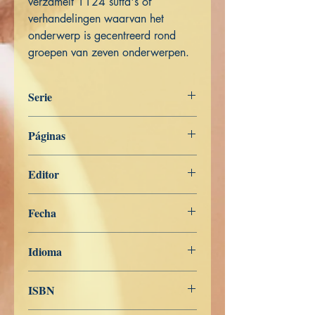
verzamelt 1124 sutta's of
verhandelingen waarvan het
onderwerp is gecentreerd rond
groepen van zeven onderwerpen.
Serie
Het Woord van de Boeddha
Páginas
549
Editor
Libros de Verdad
Fecha
20 de noviembre de 2022
Idioma
Nederlands
ISBN