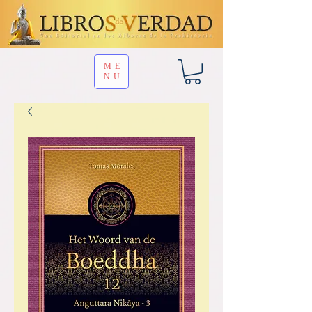
ME
NU