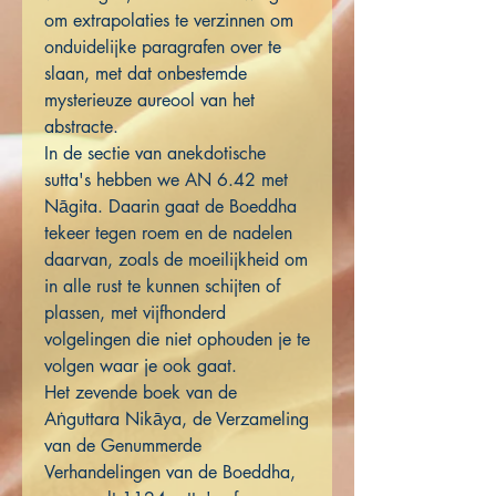
om extrapolaties te verzinnen om
onduidelijke paragrafen over te
slaan, met dat onbestemde
mysterieuze aureool van het
abstracte.
In de sectie van anekdotische
sutta's hebben we AN 6.42 met
Nāgita. Daarin gaat de Boeddha
tekeer tegen roem en de nadelen
daarvan, zoals de moeilijkheid om
in alle rust te kunnen schijten of
plassen, met vijfhonderd
volgelingen die niet ophouden je te
volgen waar je ook gaat.
Het zevende boek van de
Aṅguttara Nikāya, de Verzameling
van de Genummerde
Verhandelingen van de Boeddha,