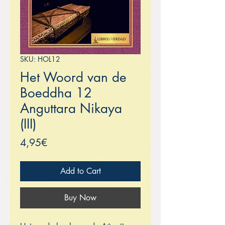
SKU: HOL12
Het Woord van de
Boeddha 12
Anguttara Nikaya
(III)
Price
4,95€
Add to Cart
Buy Now