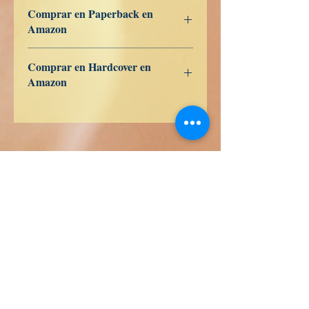
979-8-363-27924-9
Comprar en Paperback en
Amazon
US
UK
DE
FR
ES
IT
JP
CA
Comprar en Hardcover en
Amazon
US
UK
DE
FR
ES
IT
JP
CA
Libri di verità
Calle Honduras 358
Colonia 5 de diciembe
48350 Puerto Vallarta
Jalisco (Mexico)
+52 322 200 4465