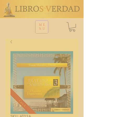
ME
NU
SKU: AT03A