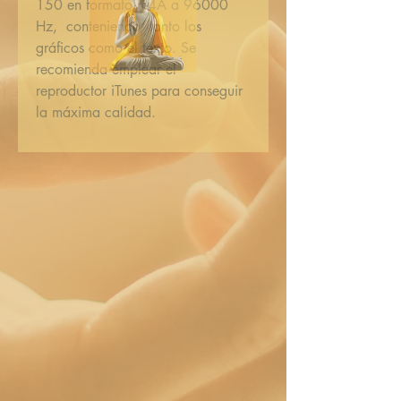
150 en formato m4A a 96000
Hz, conteniendo tanto los
gráficos como el texto. Se
recomienda emplear el
reproductor iTunes para conseguir
la máxima calidad.