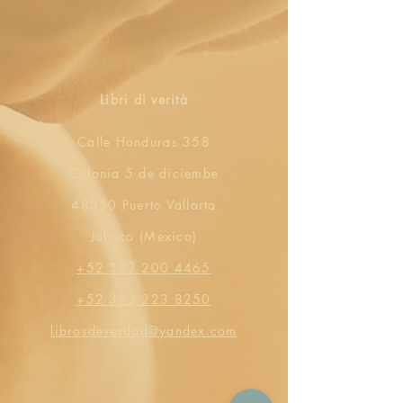
Libri di verità
Calle Honduras 358
Colonia 5 de diciembe
48350 Puerto Vallarta
Jalisco (Mexico)
+52 322 200 4465
+52 322 223 8250
librosdeverdad@yandex.com