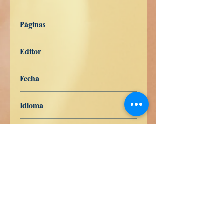
NEDERLANDS
Páginas
176
Editor
Libros de Verdad
Fecha
26 de abril de 2023
Idioma
Holandés
ISBN
9798391752226
Comprar en Pasta Blanda en
Amazon
ES
US
DE
UK
JP
FR
IT
CA
AU