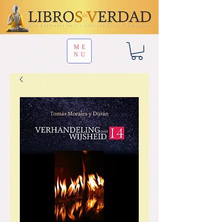
ME
NU