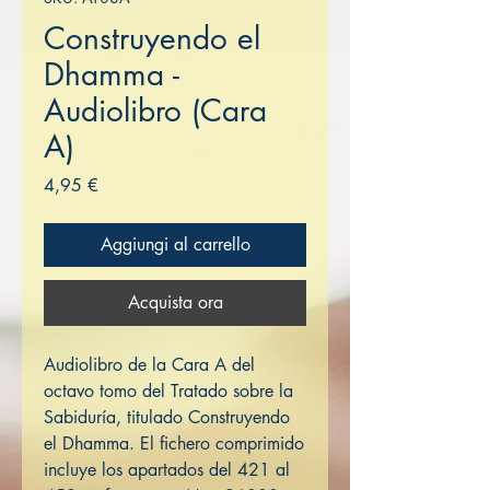
Construyendo el
Dhamma -
Audiolibro (Cara
A)
Prezzo
4,95 €
Aggiungi al carrello
Acquista ora
Audiolibro de la Cara A del
octavo tomo del Tratado sobre la
Sabiduría, titulado Construyendo
el Dhamma. El fichero comprimido
incluye los apartados del 421 al