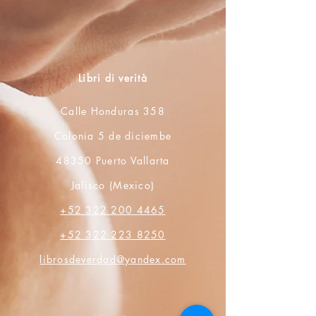
Libri di verità
Calle Honduras 358
Colonia 5 de diciembe
48350 Puerto Vallarta
Jalisco (Mexico)
+52 322 200 4465
+52 322 223 8250
librosdeverdad@yandex.com