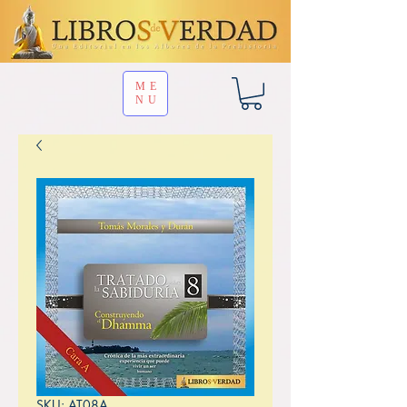
ME
NU
SKU: AT08A