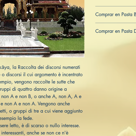
979-8-839-95439-7
Comprar en Pasta 
ES
US
DE
UK
JP
FR
IT
Comprar en Pasta 
ES
US
DE
UK
JP
FR
IT
ikāya, la Raccolta dei discorsi numerati
o discorsi il cui argomento è incentrato
empio, vengono raccolte le sutte che
gruppi di quattro danno origine a
 e non A e non B, o anche A, non A, A e
 e non A e non A. Vengono anche
etti, o gruppi di tre a cui viene aggiunto
esempio la fede.
ere letto, è di scarso o nullo interesse.
 interessanti, anche se non ce n'è