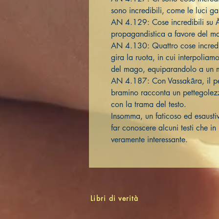
sono incredibili, come le luci ga
AN 4.129: Cose incredibili su 
propagandistica a favore del 
AN 4.130: Quattro cose incredi
gira la ruota, in cui interpoli
del mago, equiparandolo a un 
AN 4.187: Con Vassakāra, il pet
bramino racconta un pettegolez
con la trama del testo.
Insomma, un faticoso ed esaustiv
far conoscere alcuni testi che i
veramente interessante.
Libri di verità