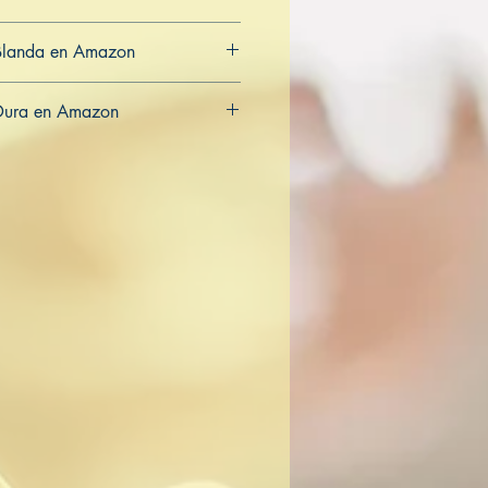
Blanda en Amazon
CA
AU
Dura en Amazon
CA
AU