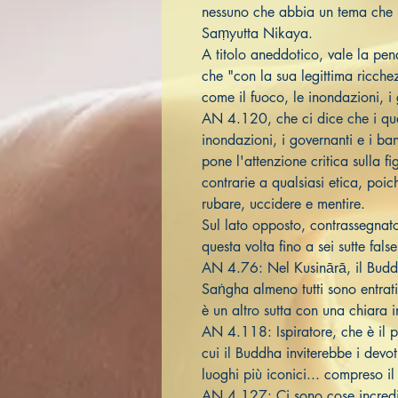
nessuno che abbia un tema che n
Saṃyutta Nikaya.
A titolo aneddotico, vale la pen
che "con la sua legittima ricche
come il fuoco, le inondazioni, i 
AN 4.120, che ci dice che i quat
inondazioni, i governanti e i ba
pone l'attenzione critica sulla f
contrarie a qualsiasi etica, poic
rubare, uccidere e mentire.
Sul lato opposto, contrassegnat
questa volta fino a sei sutte fals
AN 4.76: Nel Kusinārā, il Buddh
Saṅgha almeno tutti sono entrati
è un altro sutta con una chiara i
AN 4.118: Ispiratore, che è il p
cui il Buddha inviterebbe i devot
luoghi più iconici... compreso i
AN 4.127: Ci sono cose incredib