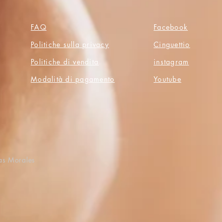
FAQ
Facebook
Politiche sulla privacy
Cinguettio
Politiche di vendita
instagram
Modalità di pagamento
Youtube
as Morales