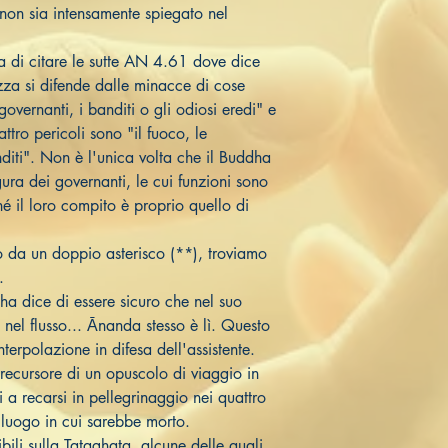
on sia intensamente spiegato nel
a di citare le sutte AN 4.61 dove dice
zza si difende dalle minacce di cose
governanti, i banditi o gli odiosi eredi" e
tro pericoli sono "il fuoco, le
nditi". Non è l'unica volta che il Buddha
igura dei governanti, le cui funzioni sono
hé il loro compito è proprio quello di
o da un doppio asterisco (**), troviamo
e.
a dice di essere sicuro che nel suo
 nel flusso... Ānanda stesso è lì. Questo
nterpolazione in difesa dell'assistente.
recursore di un opuscolo di viaggio in
i a recarsi in pellegrinaggio nei quattro
l luogo in cui sarebbe morto.
ili sulla Tataghata, alcune delle quali