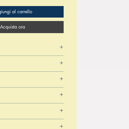
iungi al carrello
Acquista ora
4