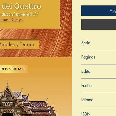
Agg
Serie
Digha Nikāya
Páginas
201
Editor
Libros de Verdad
Fecha
7 de febrero de 202
Idioma
Italiano
ISBN