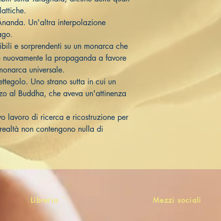
lattiche.
Ānanda. Un'altra interpolazione
mago.
bili e sorprendenti su un monarca che
amo nuovamente la propaganda a favore
monarca universale.
tegolo. Uno strano sutta in cui un
zo al Buddha, che aveva un'attinenza
o lavoro di ricerca e ricostruzione per
n realtà non contengono nulla di
Libreria
Mezzi sociali