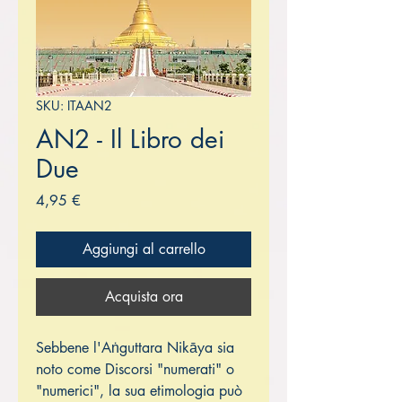
SKU: ITAAN2
AN2 - Il Libro dei
Due
Prezzo
4,95 €
Aggiungi al carrello
Acquista ora
Sebbene l'Aṅguttara Nikāya sia
noto come Discorsi "numerati" o
"numerici", la sua etimologia può