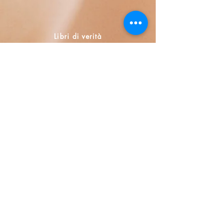
Libri di verità
Calle Honduras 358
Colonia 5 de diciembe
48350 Puerto Vallarta
Jalisco (Mexico)
+52 322 200 4465
+52 322 223 8250
librosdeverdad@yandex.com
Libreria