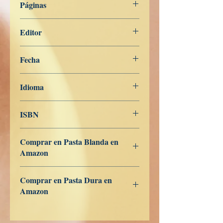
Páginas
201
Editor
Libros de Verdad
Fecha
7 de febrero de 2024
Idioma
Italiano
ISBN
979-8-839-95439-7
Comprar en Pasta Blanda en
Amazon
ES
US
DE
UK
JP
FR
IT
CA
AU
Comprar en Pasta Dura en
Amazon
ES
US
DE
UK
JP
FR
IT
CA
AU