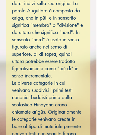
darci indizi sulla sua origine. La
parola Aṅguttara è composta da
aṅga, che in pāli e in sanscrito
significa "membro" o "divisione" e
da uttara che significa "nord". In
sanscrito "nord" è usato in senso
figurato anche nel senso di
superiore, al di sopra, quindi
uttara potrebbe essere tradotto
figurativamente come "più di" in
senso incrementale.
Le diverse categorie in cui
venivano suddivisi i primi testi
canonici buddisti prima della
scolastica Hinayana erano
chiamate aṅgās. Originariamente
le categorie venivano create in
base al tipo di materiale presente
nei vari testi e in seguito furono