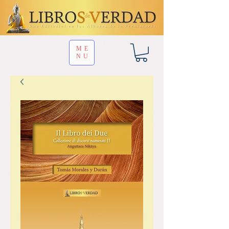
ME
NU