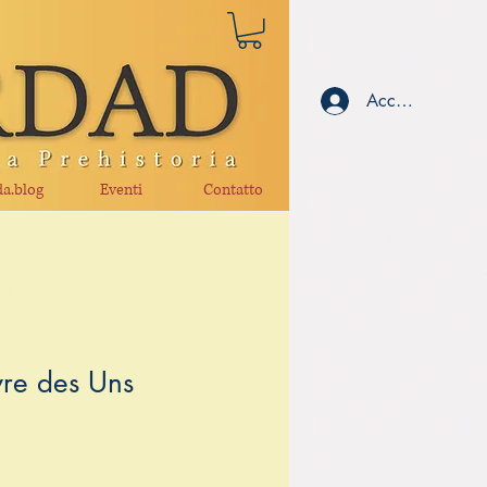
Accedi
a.blog
Eventi
Contatto
vre des Uns