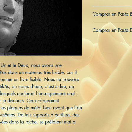
979-8-839-95439-7
Comprar en Pasta 
ES
US
DE
UK
JP
FR
IT
Comprar en Pasta 
ES
US
DE
UK
JP
FR
IT
e Un et le Deux, nous avons une
 Pas dans un matériau très lisible, car il
 comme un livre lisible. Nous ne trouvons
ikās, ou cours d'eau, c'est-à-dire, au
desquels coulerait l'enseignement oral ;
 le discours. Ceux-ci auraient
ines plaques de métal bien avant que l'on
x-mêmes. De tels supports d'écriture, des
avées dans la roche, se prêtaient mal à