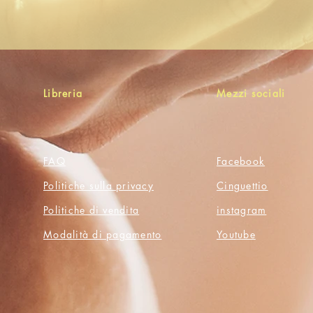
Libreria
Mezzi sociali
FAQ
Facebook
Politiche sulla privacy
Cinguettio
Politiche di vendita
instagram
Modalità di pagamento
Youtube