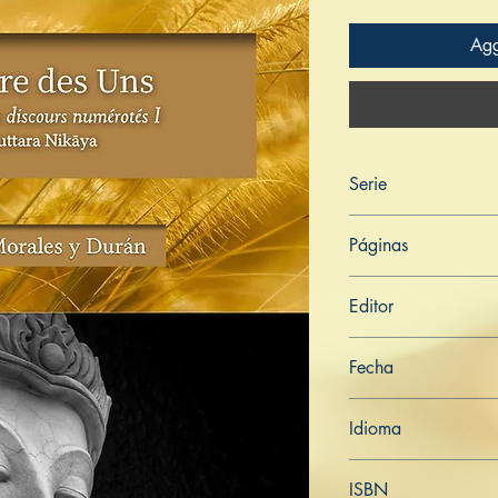
Agg
Serie
Digha Nikāya
Páginas
201
Editor
Libros de Verdad
Fecha
7 de febrero de 202
Idioma
Francés
ISBN