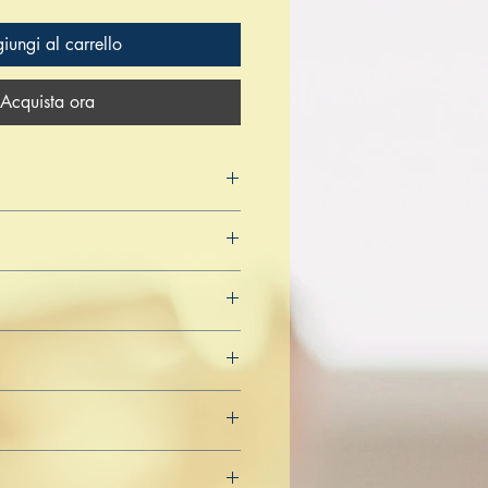
iungi al carrello
Acquista ora
4