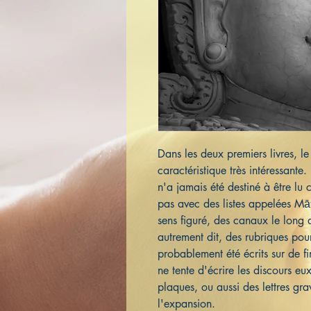
Dans les deux premiers livres, l
caractéristique très intéressante.
n'a jamais été destiné à être lu
pas avec des listes appelées Māt
sens figuré, des canaux le long 
autrement dit, des rubriques pour
probablement été écrits sur de f
ne tente d'écrire les discours eu
plaques, ou aussi des lettres gr
l'expansion.