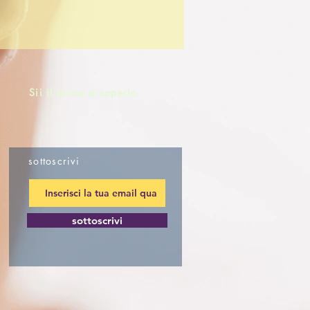
Sii il primo a saperlo
sottoscrivi
sottoscrivi