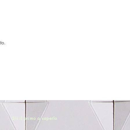
to.
Sii il primo a saperlo