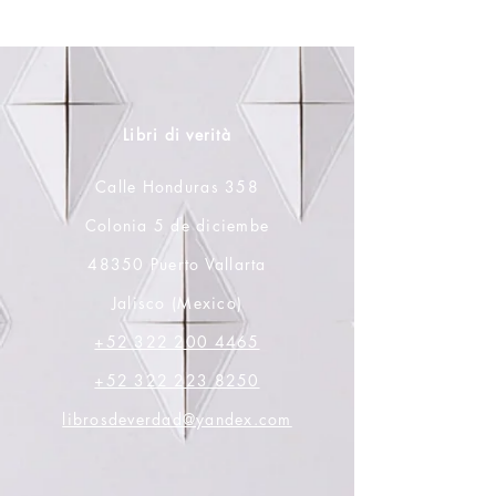
Libri di verità
Calle Honduras 358
Colonia 5 de diciembe
48350 Puerto Vallarta
Jalisco (Mexico)
+52 322 200 4465
+52 322 223 8250
librosdeverdad@yandex.com