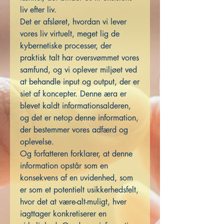
liv efter liv.
Det er afsløret, hvordan vi lever
vores liv virtuelt, meget lig de
kybernetiske processer, der
praktisk talt har oversvømmet vores
samfund, og vi oplever miljøet ved
at behandle input og output, der er
siet af koncepter. Denne æra er
blevet kaldt informationsalderen,
og det er netop denne information,
der bestemmer vores adfærd og
oplevelse.
Og forfatteren forklarer, at denne
information opstår som en
konsekvens af en uvidenhed, som
er som et potentielt usikkerhedsfelt,
hvor det at være-alt-muligt, hver
iagttager konkretiserer en