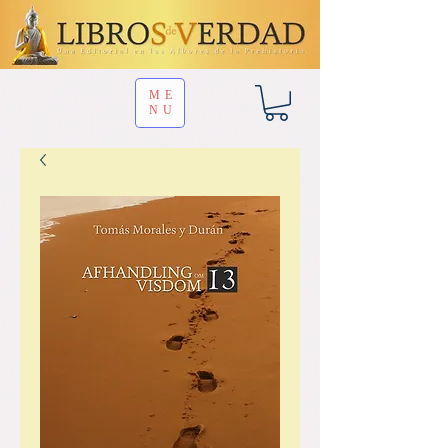
ME
NU