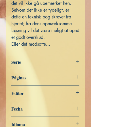
det vil ikke gå ubemærket hen.
Selvom det ikke er tydeligt, er
dette en teknisk bog skrevet fra
hjertet; fra dens opmærksomme
læsning vil det være muligt at opnå
et godt overskud.
Eller det modsatte...
Serie
DANSK
Páginas
176
Editor
Libros de Verdad
Fecha
26 de abril de 2023
Idioma