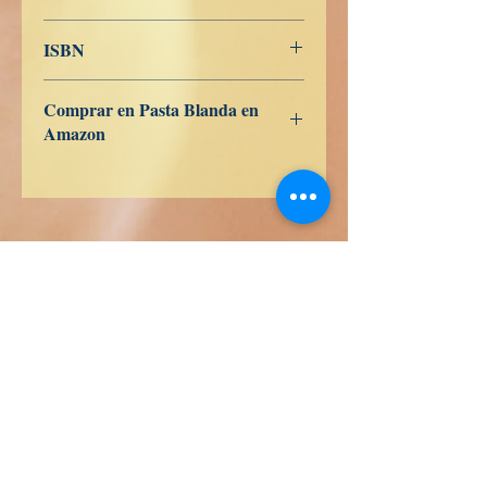
Danés
ISBN
9798391520696
Comprar en Pasta Blanda en
Amazon
ES
US
DE
UK
JP
FR
IT
CA
AU
Livres de vérité
Calle Honduras 358
Colonia 5 de diciembe
48350 Puerto Vallarta
Jalisco (Mexico)