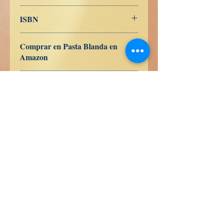
Alemán
ISBN
979-8-840-94950-4
Comprar en Pasta Blanda en
Amazon
ES
US
DE
UK
JP
FR
IT
CA
AU
Comprar en Pasta Dura en
Amazon
ES
US
DE
UK
JP
FR
IT
CA
AU
Livres de vérité
Calle Honduras 358
Colonia 5 de diciembe