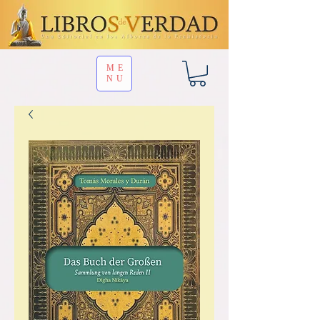
ME
NU