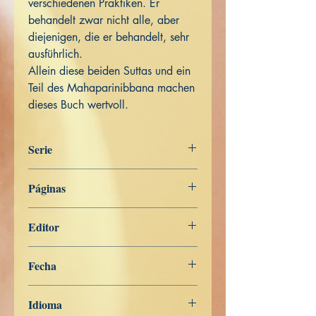
verschiedenen Praktiken. Er
behandelt zwar nicht alle, aber
diejenigen, die er behandelt, sehr
ausführlich.
Allein diese beiden Suttas und ein
Teil des Mahaparinibbana machen
dieses Buch wertvoll.
Serie
Digha Nikāya
Páginas
257
Editor
Libros de Verdad
Fecha
7 de mayo de 2022
Idioma