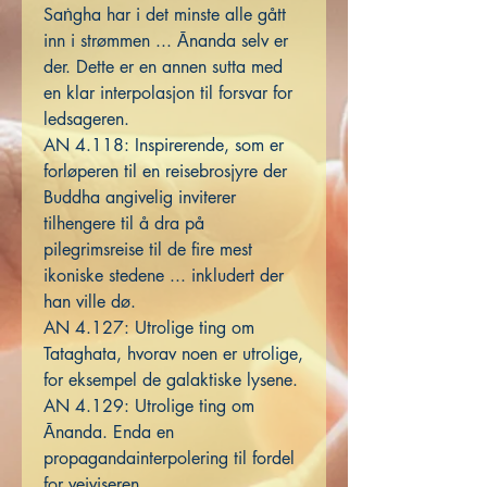
Saṅgha har i det minste alle gått
inn i strømmen ... Ānanda selv er
der. Dette er en annen sutta med
en klar interpolasjon til forsvar for
ledsageren.
AN 4.118: Inspirerende, som er
forløperen til en reisebrosjyre der
Buddha angivelig inviterer
tilhengere til å dra på
pilegrimsreise til de fire mest
ikoniske stedene ... inkludert der
han ville dø.
AN 4.127: Utrolige ting om
Tataghata, hvorav noen er utrolige,
for eksempel de galaktiske lysene.
AN 4.129: Utrolige ting om
Ānanda. Enda en
propagandainterpolering til fordel
for veiviseren.