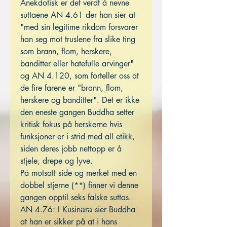
Anekdotisk er det verdt å nevne
suttaene AN 4.61 der han sier at
"med sin legitime rikdom forsvarer
han seg mot truslene fra slike ting
som brann, flom, herskere,
banditter eller hatefulle arvinger"
og AN 4.120, som forteller oss at
de fire farene er "brann, flom,
herskere og banditter". Det er ikke
den eneste gangen Buddha setter
kritisk fokus på herskerne hvis
funksjoner er i strid med all etikk,
siden deres jobb nettopp er å
stjele, drepe og lyve.
På motsatt side og merket med en
dobbel stjerne (**) finner vi denne
gangen opptil seks falske suttas.
AN 4.76: I Kusinārā sier Buddha
at han er sikker på at i hans