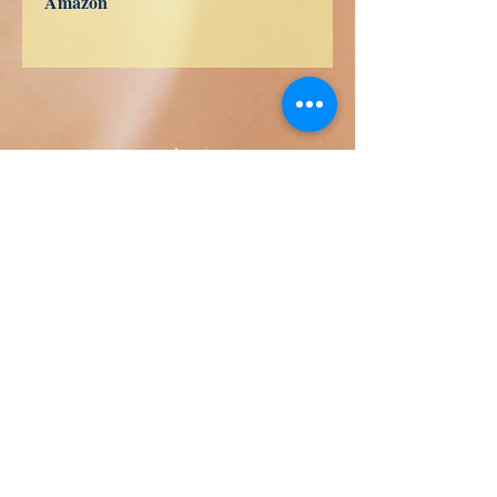
Amazon
US
UK
DE
FR
ES
IT
JP
CA
Livres de vérité
Calle Honduras 358
Colonia 5 de diciembe
48350 Puerto Vallarta
Jalisco (Mexico)
+52 322 200 4465
+52 322 223 8250
librosdeverdad@yandex.com