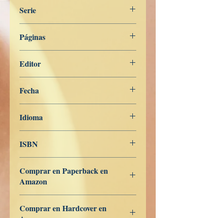
Serie
Buddhas Ord på Norsk
Páginas
527
Editor
Libros de Verdad
Fecha
5 de abril de 2023
Idioma
Norsk
ISBN
979-8-390-26894-0
Comprar en Paperback en
Amazon
US
UK
DE
FR
ES
IT
JP
CA
Comprar en Hardcover en