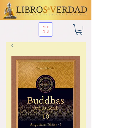
ME
NU