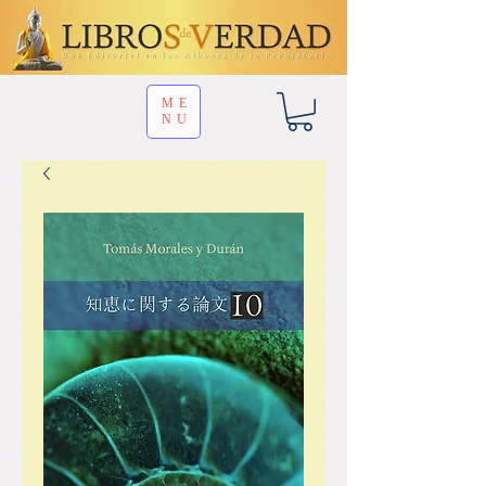
ME
NU