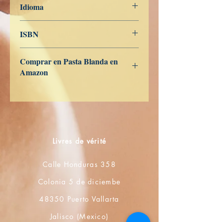
Idioma
Japonés
ISBN
9798391450771
Comprar en Pasta Blanda en
Amazon
ES
US
DE
UK
JP
FR
IT
CA
AU
Livres de vérité
Calle Honduras 358
Colonia 5 de diciembe
48350 Puerto Vallarta
Jalisco (Mexico)