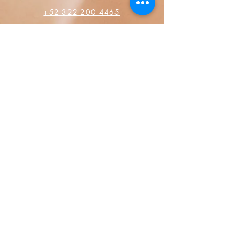
+52 322 200 4465
+52 322 223 8250
librosdeverdad@yandex.com
Librairie
FAQ
Les politiques de confidentialité
Politiques de vente
Moyen de paiement
Réseaux sociaux