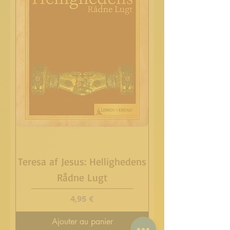
Teresa af Jesus: Hellighedens
Rådne Lugt
Prix
4,95 €
Ajouter au panier