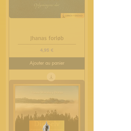
Jhanas forløb
Prix
4,95 €
Ajouter au panier