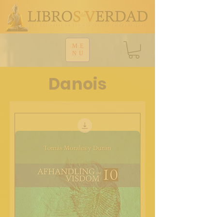
ME
NU
Danois