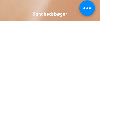
Sandhedsbøger
Calle Honduras 358
Colonia 5 de diciembe
48350 Puerto Vallarta
Jalisco (Mexico)
+52 322 200 4465
+52 322 223 8250
librosdeverdad@yandex.com
Boghandel
FAQ