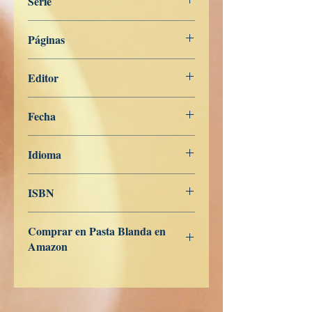
Serie
Miscelánea
Páginas
260
Editor
Libros de Verdad
Fecha
19 de junio de 2025
Idioma
Italiano
ISBN
9798285986768
Comprar en Pasta Blanda en
Amazon
ES
US
DE
UK
JP
FR
IT
CA
AU