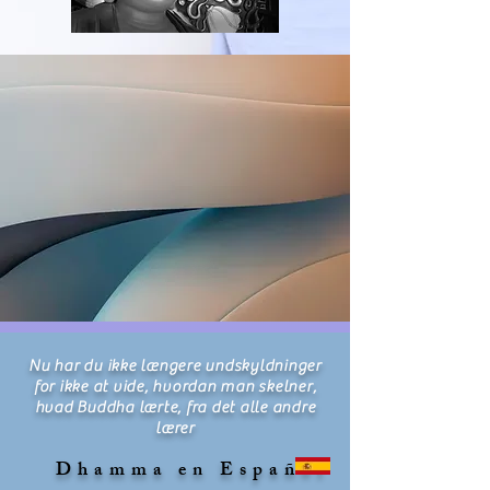
Nu har du ikke længere undskyldninger
for ikke at vide, hvordan man skelner,
hvad Buddha lærte, fra det alle andre
lærer
Dhamma en Español