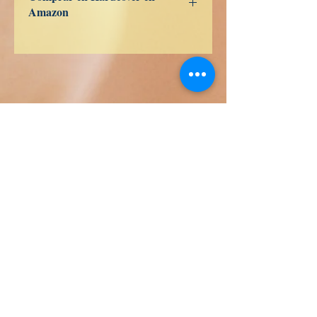
Amazon
US
UK
DE
FR
ES
IT
JP
CA
Sandhedsbøger
Calle Honduras 358
Colonia 5 de diciembe
48350 Puerto Vallarta
Jalisco (Mexico)
+52 322 200 4465
+52 322 223 8250
librosdeverdad@yandex.com