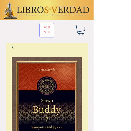
ME
NU