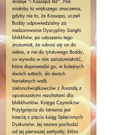
dodaje "i Kassapa też". Nie
miałoby to większego znaczenia,
gdyby nie to, że Kassapa, uczeń
Buddy odpowiedzialny za
nadzorowanie Dyscypliny Sanghi
bhikkhów, po usłyszeniu tego
zrozumiał, że odnosi się on do
siebie, a nie do tytułowego Buddy,
co wywoła w nim zarozumiałość,
która doprowadzi go, w kolejnych
dwóch suttach, do dwóch
haniebnych walk
zielonoświątkowców z Ānandą z
opustoszałymi rezultatami dla
bhikkhunīów. Księga Czynników
Przylgnięcia do Istnienia jest
trzecią z pięciu ksiąg Splecionych
Dyskursów. Jej nazwa pochodzi
od jej pierwszej saṁyutty, która