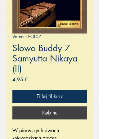
Varenr.: POL07
Slowo Buddy 7
Samyutta Nikaya
(II)
Pris
4,95 €
Tilføj til kurv
Køb nu
W pierwszych dwóch
książeczkach proces