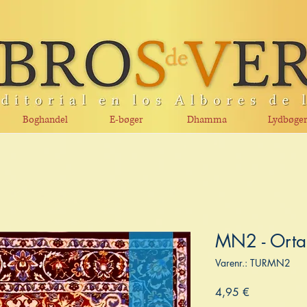
Boghandel
E-bøger
Dhamma
Lydbøge
MN2 - Orta 
Varenr.: TURMN2
Pris
4,95 €