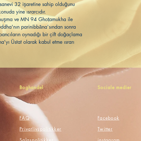
sanevi 32 işaretine sahip olduğunu
onuda yine ısrarcıdır.
nuşma ve MN 94 Ghoṭamukha ile
ddha'nın parinibbāna'sından sonra
bancıların oynadığı bir çift doğaçlama
ha'yı Üstat olarak kabul etme ısrarı
Boghandel
Sociale medier
FAQ
Facebook
Privatlivspolitikker
Twitter
Salgspolitikker
instagram