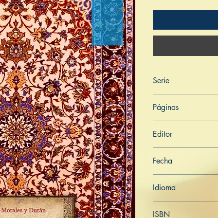
Serie
Digha Nikāya
Páginas
201
Editor
Libros de Verdad
Fecha
7 de febrero de 202
Idioma
Turco
ISBN