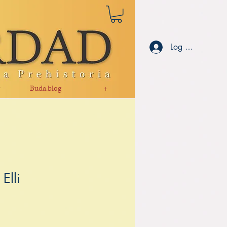
Log ind
r
Buda.blog
+
Elli