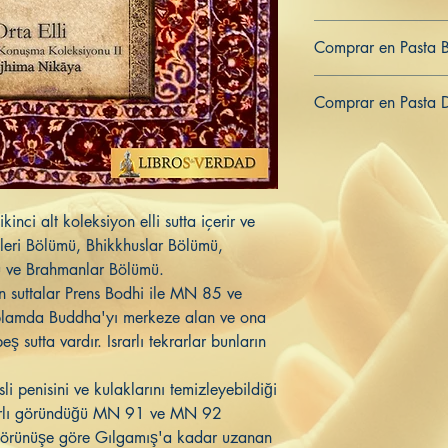
979-8-839-95439-7
Comprar en Pasta 
ES
US
DE
UK
JP
FR
IT
Comprar en Pasta 
ES
US
DE
UK
JP
FR
IT
kinci alt koleksiyon elli sutta içerir ve
sleri Bölümü, Bhikkhuslar Bölümü,
mü ve Brahmanlar Bölümü.
 suttalar Prens Bodhi ile MN 85 ve
lamda Buddha'yı merkeze alan ve ona
 sutta vardır. Israrlı tekrarlar bunların
li penisini ve kulaklarını temizleyebildiği
rarlı göründüğü MN 91 ve MN 92
, görünüşe göre Gılgamış'a kadar uzanan