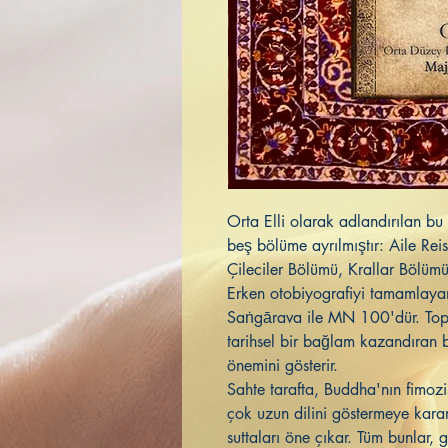
Orta Elli olarak adlandırılan bu i
beş bölüme ayrılmıştır: Aile Rei
Çileciler Bölümü, Krallar Bölü
Erken otobiyografiyi tamamlayan
Saṅgārava ile MN 100'dür. Top
tarihsel bir bağlam kazandıran beş
önemini gösterir.
Sahte tarafta, Buddha'nın fimozis
çok uzun dilini göstermeye ka
suttaları öne çıkar. Tüm bunlar