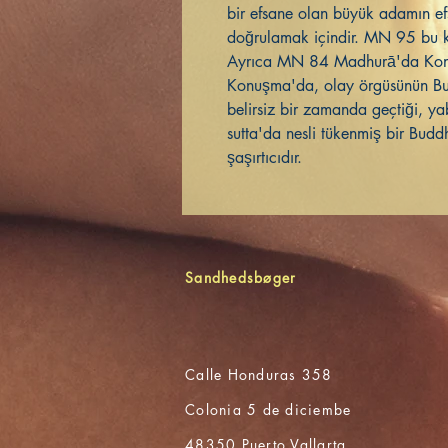
bir efsane olan büyük adamın ef
doğrulamak içindir. MN 95 bu k
Ayrıca MN 84 Madhurā'da Ko
Konuşma'da, olay örgüsünün Bu
belirsiz bir zamanda geçtiği, ya
sutta'da nesli tükenmiş bir Budd
şaşırtıcıdır.
Sandhedsbøger
Calle Honduras 358
Colonia 5 de diciembe
48350 Puerto Vallarta