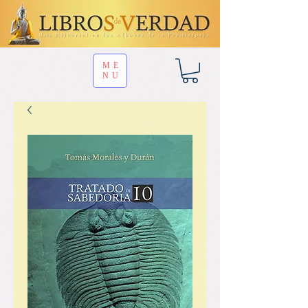
ME
NU