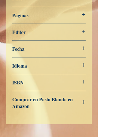
PORTUGUÊS
Páginas
176
Editor
Libros de Verdad
Fecha
26 de abril de 2023
Idioma
Portugués
ISBN
9798391442707
Comprar en Pasta Blanda en
Amazon
ES
US
DE
UK
JP
FR
IT
CA
AU