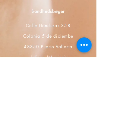
Sandhedsbøger
Calle Honduras 358
Colonia 5 de diciembe
48350 Puerto Vallarta
Jalisco (Mexico)
+52 322 200 4465
+52 322 223 8250
librosdeverdad@yandex.com
Boghandel
FAQ