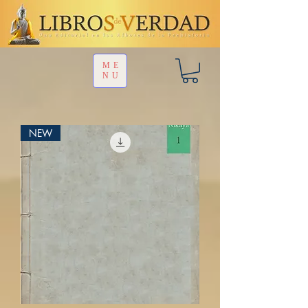
ME
NU
NEW