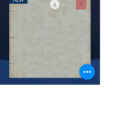
NEW
SN4 - 六根感官之书
Pris
4,95 €
Vis flere