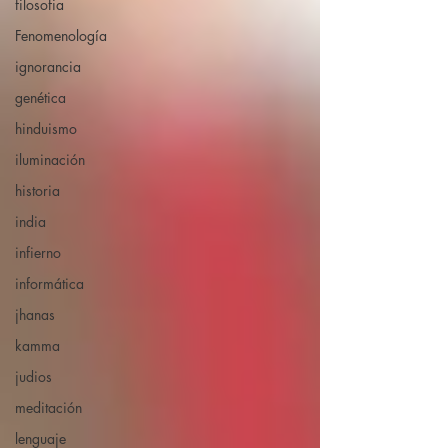
filosofia
Fenomenología
ignorancia
genética
hinduismo
iluminación
historia
india
infierno
informática
jhanas
kamma
judios
meditación
lenguaje