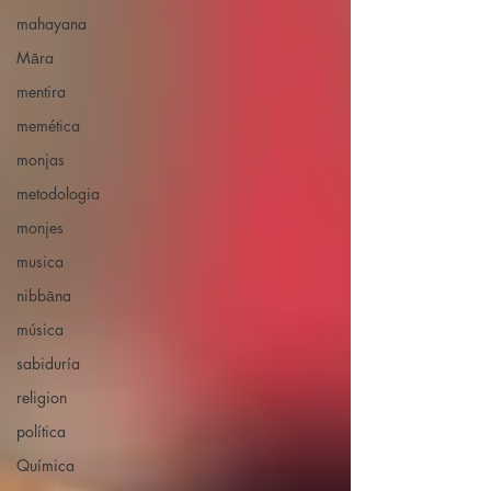
mahayana
Māra
mentira
memética
monjas
metodologia
monjes
musica
nibbāna
música
sabiduría
religion
política
Química