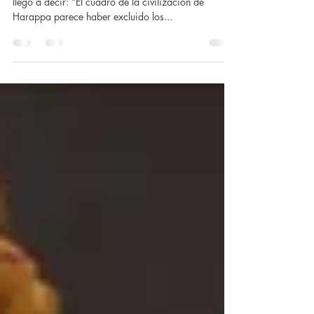
Un mundo moderno
El renombrado arqueólogo británico Stuart Piggot
llegó a decir: “El cuadro de la civilización de
Harappa parece haber excluido los...