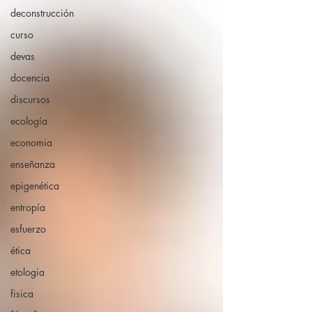
deconstrucción
curso
devas
docencia
discursos
ecología
economia
enseñanza
epigenética
entropía
esfuerzo
ética
etologia
fisica