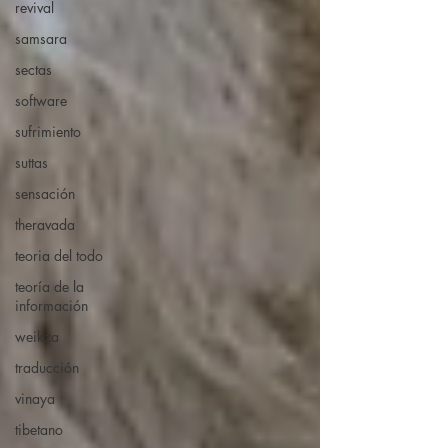
revival
samsara
sectas
software
sufrimiento
suttas
sensación
theravada
teoria del todo
teoría de la
información
weikza
traducción
vinaya
tibetano