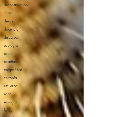
deconstrucción
curso
devas
docencia
discursos
ecología
economia
enseñanza
epigenética
entropía
esfuerzo
ética
etologia
fisica