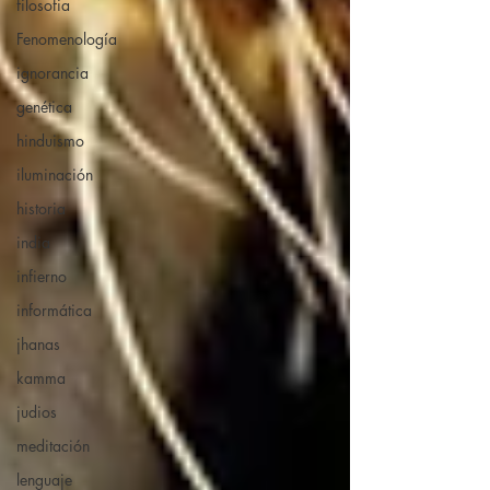
filosofia
Fenomenología
ignorancia
genética
hinduismo
iluminación
historia
india
infierno
informática
jhanas
kamma
judios
meditación
lenguaje