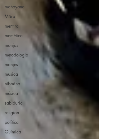
mahayana
Māra
mentira
memética
monjas
metodologia
monjes
musica
nibbāna
música
sabiduría
religion
política
Química