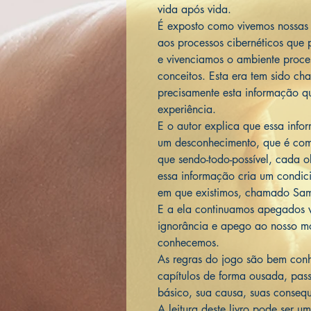
vida após vida.
É exposto como vivemos nossas v
aos processos cibernéticos que
e vivenciamos o ambiente proce
conceitos. Esta era tem sido c
precisamente esta informação 
experiência.
E o autor explica que essa inf
um desconhecimento, que é com
que sendo-todo-possível, cada 
essa informação cria um condici
em que existimos, chamado Sam
E a ela continuamos apegados v
ignorância e apego ao nosso mo
conhecemos.
As regras do jogo são bem conh
capítulos de forma ousada, pas
básico, sua causa, suas consequ
A leitura deste livro pode ser 