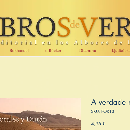
Bokhandel
e-Böcker
Dhamma
Ljudböck
A verdade 
SKU: POR13
Pris
4,95 €