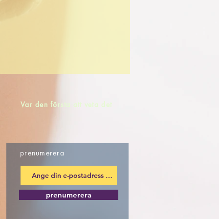
Var den första att veta det
prenumerera
prenumerera